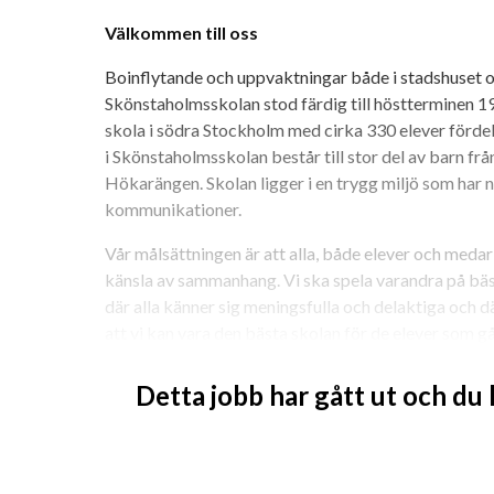
Välkommen till oss
Boinflytande och uppvaktningar både i stadshuset oc
Skönstaholmsskolan stod färdig till höstterminen 1
skola i södra Stockholm med cirka 330 elever fördel
i Skönstaholmsskolan består till stor del av barn fr
Hökarängen. Skolan ligger i en trygg miljö som har n
kommunikationer.
Vår målsättningen är att alla, både elever och medar
känsla av sammanhang. Vi ska spela varandra på bäst
där alla känner sig meningsfulla och delaktiga och där t
att vi kan vara den bästa skolan för de elever som gå
Vi arbetar med att utveckla undervisning och läran
Detta jobb har gått ut och du
förhållningssätt för att kunna vara skolan med bästa 
lyckas. Varje elev, varje dag!