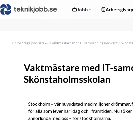
Jobb
Arbetsgivarp
Hem
Lediga jobb
Data & IT
Vaktmästare med IT-samordningsansvar till Sköns
Vaktmästare med IT-samor
Skönstaholmsskolan
Stockholm – vår huvudstad med miljoner drömmar, fö
för alla som lever här idag och i framtiden. Nu söker v
annorlunda med oss – för stockholmarna.