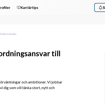
rofiler
Karriärtips
S
taholmsskolan
dningsansvar till
rväntningar och ambitioner. Vi jobbar 
i dig som vill tänka stort, nytt och 