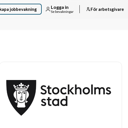
Logga in
kapa jobbevakning
För arbetsgivare
Se bevakningar