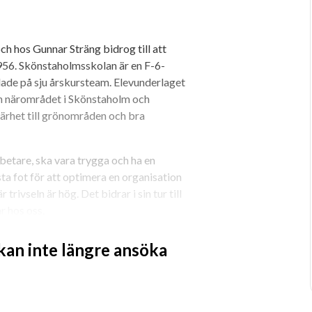
h hos Gunnar Sträng bidrog till att 
956. Skönstaholmsskolan är en F-6-
ade på sju årskursteam. Elevunderlaget 
ån närområdet i Skönstaholm och 
ärhet till grönområden och bra 
betare, ska vara trygga och ha en 
a fot för att optimera en organisation 
rivseln är hög. Det bidrar i sin tur till 
r hos oss.
de genom ett utforskande 
 kan inte längre ansöka
möjligheter för alla våra elever att 