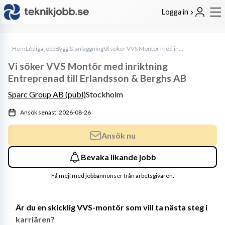
Logga in
Hem
Lediga jobb
Bygg & anläggning
Vi söker VVS Montör med inriktning Entreprenad till Erlandsson & Berghs AB
Vi söker VVS Montör med inriktning
Entreprenad till Erlandsson & Berghs AB
Sparc Group AB (publ)
Stockholm
Ansök senast: 2026-08-26
Ansök nu
Bevaka likande jobb
Få mejl med jobbannonser från arbetsgivaren.
Är du en skicklig VVS-montör som vill ta nästa steg i 
karriären?