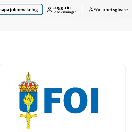
Logga in
kapa jobbevakning
För arbetsgivare
Se bevakningar