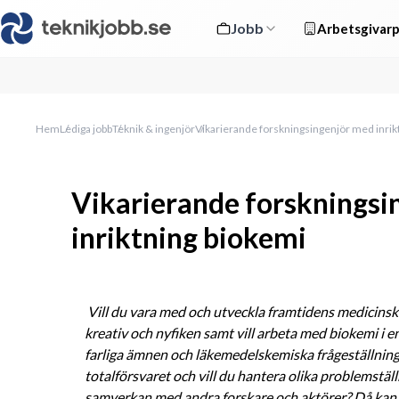
Jobb
Arbetsgivarp
Hem
Lediga jobb
Teknik & ingenjör
Vikarierande forskningsingenjör med inrik
Vikarierande forskningsi
inriktning biokemi
 Vill du vara med och utveckla framtidens medicinska skydd mot farliga hot-ämnen? Är du 
kreativ och nyfiken samt vill arbeta med biokemi i e
farliga ämnen och läkemedelskemiska frågeställningar?
totalförsvaret och vill du hantera olika problemstäl
samverkan med andra forskare och aktörer? Då kan d