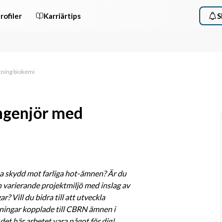
rofiler
Karriärtips
S
tning biokemi
ngenjör med
n varierande projektmiljö med inslag av 
 Vill du bidra till att utveckla 
lningar kopplade till CBRN ämnen i 
et här arbetet vara något för dig!