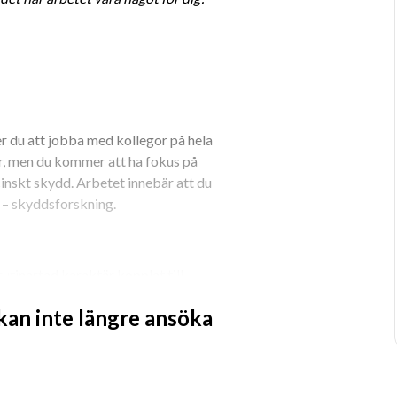
 du att jobba med kollegor på hela 
, men du kommer att ha fokus på 
nskt skydd. Arbetet innebär att du 
B – skyddsforskning.
rutinartad karaktär kopplat till 
ft ingår att medverka i studier av hur 
 kan inte längre ansöka
människan på molekylär, cellulär och 
e metoder som exempelvis 