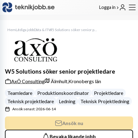
Logga in
Hem
Lediga jobb
Data & IT
W5 Solutions söker senior projektledare
W5 Solutions söker senior projektledare
AxÖ Consulting
Älmhult,
Kronobergs län
Teamledare
Produktionskoordinator
Projektledare
Teknisk projektledare
Ledning
Teknisk Projektledning
Ansök senast: 2026-06-14
Ansök nu
Bevaka likande jobb