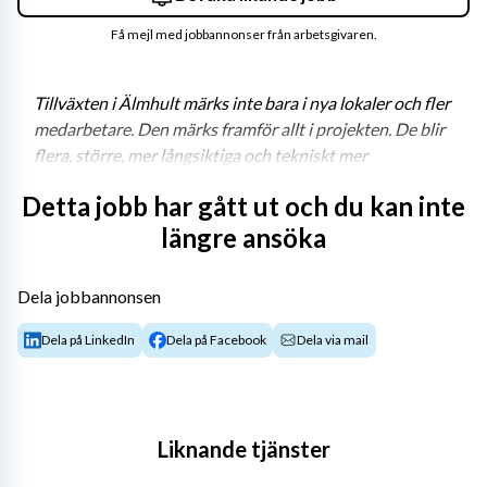
Få mejl med jobbannonser från arbetsgivaren.
Tillväxten i Älmhult märks inte bara i nya lokaler och fler 
medarbetare. Den märks framför allt i projekten. De blir 
flera, större, mer långsiktiga och tekniskt mer 
sammansatta. För affärsområde Power innebär det ett 
Detta jobb har gått ut och du kan inte
ökat behov av erfarna projektledare som kan ta 
längre ansöka
helhetsansvar – kommersiellt, tekniskt och operativt.
W5 Solutions utvecklar och levererar avancerade system 
Dela jobbannonsen
inom kraftförsörjning, simulering och energilösningar till 
kunder inom försvars- och myndighetssektorn. Varje 
Dela på LinkedIn
Dela på Facebook
Dela via mail
uppdrag är kundanpassat. Varje leverans ska fungera i 
praktiken, i verkligheten och över tid.
– ”
Vi driver projekt som kan pågå i upp till ett par år och 
Liknande tjänster
som ofta spänner sig över flera teknikområden. Det 
kräver projektledare som både kan hålla struktur och 