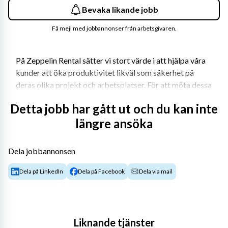
Bevaka likande jobb
Få mejl med jobbannonser från arbetsgivaren.
På Zeppelin Rental sätter vi stort värde i att hjälpa våra 
kunder att öka produktivitet likväl som säkerhet på 
deras olika projekt och arbetsplatser. För att möta dessa 
mål har vi lyssnat på våra kunder där hög maskintillgång, 
Detta jobb har gått ut och du kan inte
leveranser samt säkerhet är nyckelord och med det även 
längre ansöka
ledord för oss. Nu är vi i behov av att förstärka vårt team 
med en självgående och driven Tekniker inom 
maskinuthyrning till vår depå i Årsta! Gillar du att jobba 
Dela jobbannonsen
med maskiner, är lösningsorienterad och trivs med ett 
varierat arbete både i verkstaden och ute på fält? Då kan 
Dela på LinkedIn
Dela på Facebook
Dela via mail
du vara den vi söker.
Om tjänsten
Liknande tjänster
Som Tekniker hos oss kommer du att ha ett 