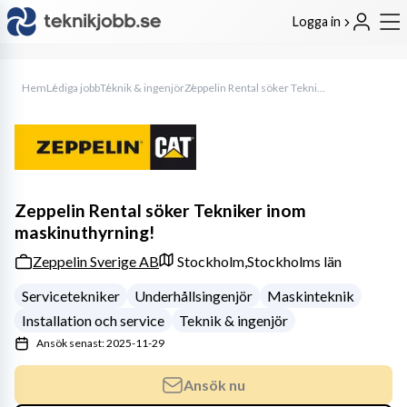
Logga in
Hem
Lediga jobb
Teknik & ingenjör
Zeppelin Rental söker Tekniker inom maskinuthyrning!
Zeppelin Rental söker Tekniker inom
maskinuthyrning!
Zeppelin Sverige AB
Stockholm,
Stockholms län
Servicetekniker
Underhållsingenjör
Maskinteknik
Installation och service
Teknik & ingenjör
Ansök senast: 2025-11-29
Ansök nu