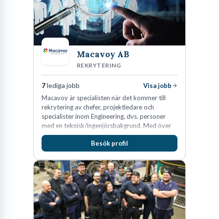
Macavoy AB
REKRYTERING
7
lediga jobb
Visa jobb
Macavoy är specialisten när det kommer till
rekrytering av chefer, projektledare och
specialister inom Engineering, dvs. personer
med en teknisk/ingenjörsbakgrund. Med över
15 års erfarenhet och 400 lyckade
Besök profil
rekryteringar kan Macavoy erbjuda
konsultation i en rekrytering som gör skillnad.