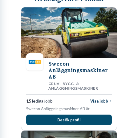
Swecon
Anläggningsmaskiner
AB
GRUV-, BYGG- &
ANLÄGGNINGSMASKINER
15
lediga jobb
Visa jobb
Swecon Anläggningsmaskiner AB är
återförsäljare av Volvo Construction Equipment
Besök profil
i Sverige, Estland, Lettland, Litauen samt delar
av Tyskland.