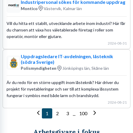
Industripersonal sökes för kommande uppdrag
Montico
Västervik, Kalmar län
Vill du hitta ett stabilt, utvecklande arbete inom industri? Här får
du chansen att växa hos väletablerade företag i roller som
operatör, montör eller gjutare.
2026-08-31
Uppdragsledare IT-avdelningen, låsteknik
(södra Sverige)
Polismyndigheten
Jönköpings län, Skåne län
Är du redo för en större uppgift inom låsteknik? Här driver du
projekt för nyetableringar och ser till att komplexa låssystem
fungerar i symbios med både larm och brandskydd.
2026-08-21
1
2
3
100
...
Arbetsgivare i fokus