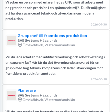
Vi söker en person med erfarenhet av CNC som vill arbeta med
noggrannhet och precision i en spännande miljö. Du får möjlighet
att hantera avancerad teknik och utvecklas inom modern
produktion.
2026-09-30
Gruppchef till framtidens produktion
BAE Systems Hägglunds
Örnsköldsvik, Västernorrlands län
Vill du leda arbetet med additiv tillverkning och robotsvetsning i
en expansiv fas? Här får du det övergripande ansvaret för en
grupp med hög teknisk kompetens och leder utvecklingen mot
framtidens produktionsmetoder.
2026-08-10
Planerare
BAE Systems Hägglunds
Örnsköldsvik, Västernorrlands län
Vill du vara med på en fantastisk resa där vi har order i många år