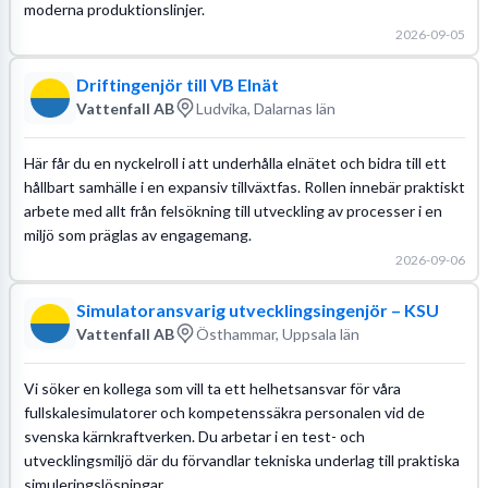
moderna produktionslinjer.
2026-09-05
Driftingenjör till VB Elnät
Vattenfall AB
Ludvika, Dalarnas län
Här får du en nyckelroll i att underhålla elnätet och bidra till ett
hållbart samhälle i en expansiv tillväxtfas. Rollen innebär praktiskt
arbete med allt från felsökning till utveckling av processer i en
miljö som präglas av engagemang.
2026-09-06
Simulatoransvarig utvecklingsingenjör – KSU
Vattenfall AB
Östhammar, Uppsala län
Vi söker en kollega som vill ta ett helhetsansvar för våra
fullskalesimulatorer och kompetenssäkra personalen vid de
svenska kärnkraftverken. Du arbetar i en test- och
utvecklingsmiljö där du förvandlar tekniska underlag till praktiska
simuleringslösningar.