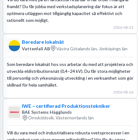
framåt? Du får jobba med verkstadsplanering där fokus är att
optimera utläggen mot tillgänglig kapacitet så effektivt och
rationellt som möjligt.
2026-08-23
Beredare lokalnät
Vattenfall AB
Västra Götalands län, Jönköpings län
Som beredare lokalnät hos oss arbetar du med att projektera och
utveckla eldistributionsnät (0,4–24 kV). Du får stora möjligheter
till personlig och yrkesmässig utveckling i en verksamhet som gör
skillnad för hela samhället.
2026-08-26
IWE – certifierad Produktionstekniker
BAE Systems Hägglunds
Örnsköldsvik, Västernorrlands län
Vill du vara med och industrialisera robusta svetsprocesser i en
verksamhet som växer genom miljardaffärer? Här får du agera