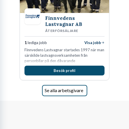
Finnvedens
Lastvagnar AB
ÅTERFÖRSÄLJARE
1
lediga jobb
Visa jobb
Finnvedens Lastvagnar startades 1997 när man
särskilde lastvagnsverksamheten från
personbilar på den dåvarande
huvudanläggningen i Värnamo. Sedan dess har
Besök profil
man expanderat kraftigt genom ett antal
förvärv i närliggande distrikt.Idag är bolaget
den största privata återförsäljaren av Volvo
Lastvagnar och finns representerade på 20
Se alla arbetsgivare
orter i södra Sverige.