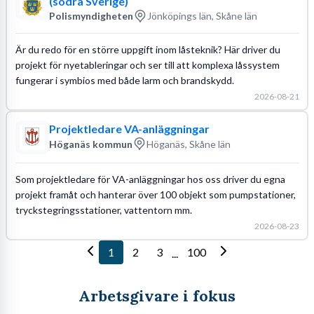
(södra Sverige)
Polismyndigheten
Jönköpings län, Skåne län
Är du redo för en större uppgift inom låsteknik? Här driver du
projekt för nyetableringar och ser till att komplexa låssystem
fungerar i symbios med både larm och brandskydd.
2026-08-21
Projektledare VA-anläggningar
Höganäs kommun
Höganäs, Skåne län
Som projektledare för VA-anläggningar hos oss driver du egna
projekt framåt och hanterar över 100 objekt som pumpstationer,
tryckstegringsstationer, vattentorn mm.
2026-08-23
1
2
3
100
...
Arbetsgivare i fokus