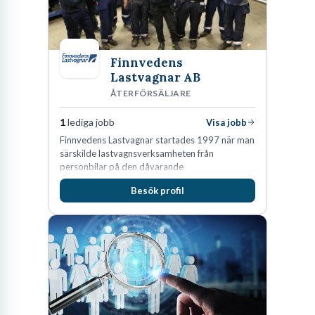
Finnvedens
Lastvagnar AB
ÅTERFÖRSÄLJARE
1
lediga jobb
Visa jobb
Finnvedens Lastvagnar startades 1997 när man
särskilde lastvagnsverksamheten från
personbilar på den dåvarande
huvudanläggningen i Värnamo. Sedan dess har
Besök profil
man expanderat kraftigt genom ett antal
förvärv i närliggande distrikt.Idag är bolaget
den största privata återförsäljaren av Volvo
Lastvagnar och finns representerade på 20
orter i södra Sverige.