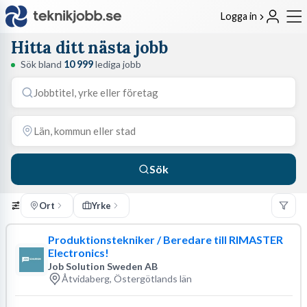
Logga in
Hitta ditt nästa jobb
Sök bland
10 999
lediga jobb
Sök
Ort
Yrke
Produktionstekniker / Beredare till RIMASTER
Electronics!
Job Solution Sweden AB
Åtvidaberg, Östergötlands län