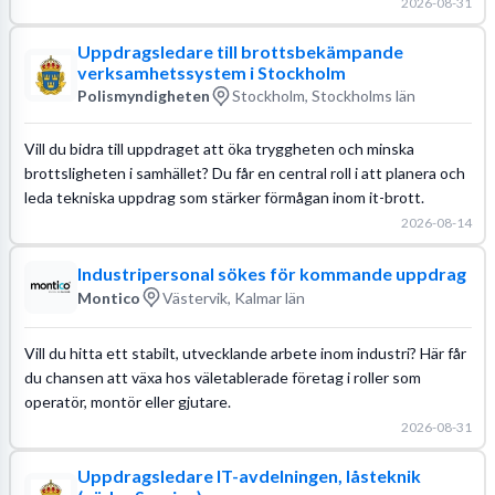
2026-08-31
Uppdragsledare till brottsbekämpande
verksamhetssystem i Stockholm
Polismyndigheten
Stockholm, Stockholms län
Vill du bidra till uppdraget att öka tryggheten och minska
brottsligheten i samhället? Du får en central roll i att planera och
leda tekniska uppdrag som stärker förmågan inom it-brott.
2026-08-14
Industripersonal sökes för kommande uppdrag
Montico
Västervik, Kalmar län
Vill du hitta ett stabilt, utvecklande arbete inom industri? Här får
du chansen att växa hos väletablerade företag i roller som
operatör, montör eller gjutare.
2026-08-31
Uppdragsledare IT-avdelningen, låsteknik