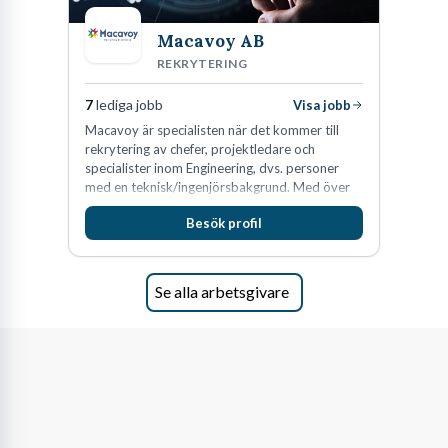
Macavoy AB
REKRYTERING
7
lediga jobb
Visa jobb
Macavoy är specialisten när det kommer till
rekrytering av chefer, projektledare och
specialister inom Engineering, dvs. personer
med en teknisk/ingenjörsbakgrund. Med över
15 års erfarenhet och 400 lyckade
Besök profil
rekryteringar kan Macavoy erbjuda
konsultation i en rekrytering som gör skillnad.
Se alla arbetsgivare