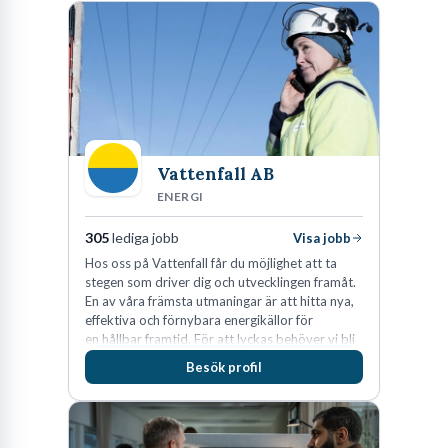
Vattenfall AB
ENERGI
305
lediga jobb
Visa jobb
Hos oss på Vattenfall får du möjlighet att ta
stegen som driver dig och utvecklingen framåt.
En av våra främsta utmaningar är att hitta nya,
effektiva och förnybara energikällor för
en hållbar framtid. För att lyckas behöver vi bli
fler medarbetare som vill göra skillnad.
Besök profil