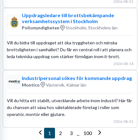
2026-08-31
Uppdragsledare till brottsbekämpande
verksamhetssystem i Stockholm
Polismyndigheten
Stockholm, Stockholms län
Vill du bidra till uppdraget att öka tryggheten och minska
brottsligheten i samhället? Du får en central roll i att planera och
leda tekniska uppdrag som stärker förmågan inom it-brott.
2026-08-14
Industripersonal sökes för kommande uppdrag
Montico
Västervik, Kalmar län
Vill du hitta ett stabilt, utvecklande arbete inom industri? Här får
du chansen att växa hos väletablerade företag i roller som
operatör, montör eller gjutare.
2026-08-31
1
2
3
100
...