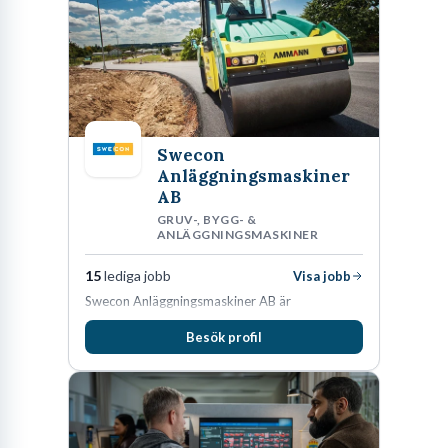
Swecon
Anläggningsmaskiner
AB
GRUV-, BYGG- &
ANLÄGGNINGSMASKINER
15
lediga jobb
Visa jobb
Swecon Anläggningsmaskiner AB är
återförsäljare av Volvo Construction Equipment
Besök profil
i Sverige, Estland, Lettland, Litauen samt delar
av Tyskland.