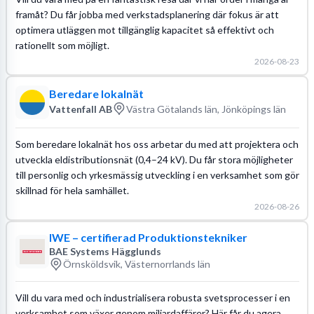
framåt? Du får jobba med verkstadsplanering där fokus är att
optimera utläggen mot tillgänglig kapacitet så effektivt och
rationellt som möjligt.
2026-08-23
Beredare lokalnät
Vattenfall AB
Västra Götalands län, Jönköpings län
Som beredare lokalnät hos oss arbetar du med att projektera och
utveckla eldistributionsnät (0,4–24 kV). Du får stora möjligheter
till personlig och yrkesmässig utveckling i en verksamhet som gör
skillnad för hela samhället.
2026-08-26
IWE – certifierad Produktionstekniker
BAE Systems Hägglunds
Örnsköldsvik, Västernorrlands län
Vill du vara med och industrialisera robusta svetsprocesser i en
verksamhet som växer genom miljardaffärer? Här får du agera