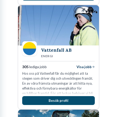
konsultation i en rekrytering som gör skillnad.
Vattenfall AB
ENERGI
305
lediga jobb
Visa jobb
Hos oss på Vattenfall får du möjlighet att ta
stegen som driver dig och utvecklingen framåt.
En av våra främsta utmaningar är att hitta nya,
effektiva och förnybara energikällor för
en hållbar framtid. För att lyckas behöver vi bli
fler medarbetare som vill göra skillnad.
Besök profil