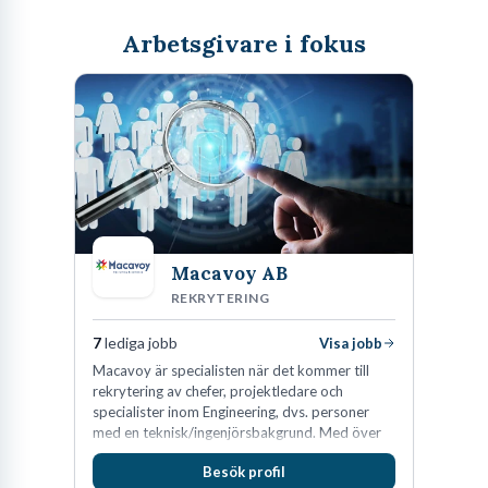
Arbetsgivare i fokus
Macavoy AB
REKRYTERING
7
lediga jobb
Visa jobb
Macavoy är specialisten när det kommer till
rekrytering av chefer, projektledare och
specialister inom Engineering, dvs. personer
med en teknisk/ingenjörsbakgrund. Med över
15 års erfarenhet och 400 lyckade
Besök profil
rekryteringar kan Macavoy erbjuda