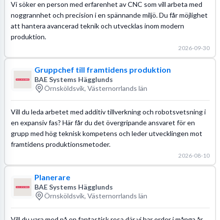
Vi söker en person med erfarenhet av CNC som vill arbeta med
noggrannhet och precision i en spännande miljö. Du får möjlighet
att hantera avancerad teknik och utvecklas inom modern
produktion.
2026-09-30
Gruppchef till framtidens produktion
BAE Systems Hägglunds
Örnsköldsvik, Västernorrlands län
Vill du leda arbetet med additiv tillverkning och robotsvetsning i
en expansiv fas? Här får du det övergripande ansvaret för en
grupp med hög teknisk kompetens och leder utvecklingen mot
framtidens produktionsmetoder.
2026-08-10
Planerare
BAE Systems Hägglunds
Örnsköldsvik, Västernorrlands län
Vill du vara med på en fantastisk resa där vi har order i många år