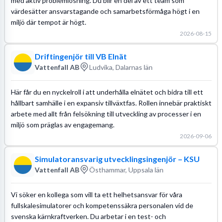
med aktiv problemlösning. Du blir en del av ett team som
värdesätter ansvarstagande och samarbetsförmåga högt i en
miljö där tempot är högt.
2026-08-15
Driftingenjör till VB Elnät
Vattenfall AB
Ludvika, Dalarnas län
Här får du en nyckelroll i att underhålla elnätet och bidra till ett
hållbart samhälle i en expansiv tillväxtfas. Rollen innebär praktiskt
arbete med allt från felsökning till utveckling av processer i en
miljö som präglas av engagemang.
2026-09-06
Simulatoransvarig utvecklingsingenjör – KSU
Vattenfall AB
Östhammar, Uppsala län
Vi söker en kollega som vill ta ett helhetsansvar för våra
fullskalesimulatorer och kompetenssäkra personalen vid de
svenska kärnkraftverken. Du arbetar i en test- och