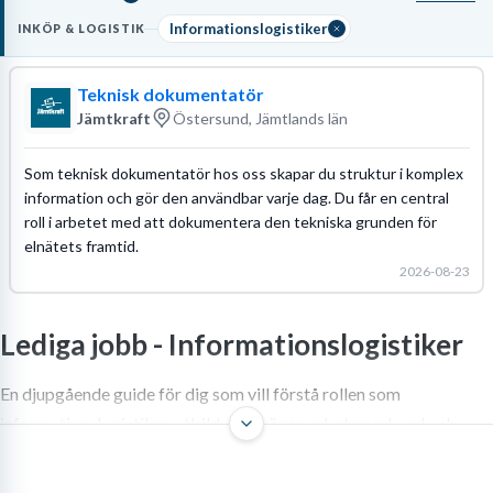
masterdata i affärssystemet samt felsöka avvikelser mellan
systemets data och det fysiska lagret. Rollen kräver en
Informationslogistiker
INKÖP & LOGISTIK
eftergymnasial utbildning inom logistik eller systemvetenskap
samt vana av att
tolka komplexa dataflöden
. Dina huvudsakliga
Teknisk dokumentatör
uppgifter innefattar att
optimera lagerstyrningsparametrar
och
Jämtkraft
Östersund, Jämtlands län
säkerställa att kommunikationen mellan WMS och ERP fungerar
utan avbrott.
Som teknisk dokumentatör hos oss skapar du struktur i komplex
Läs mer om yrket:
information och gör den användbar varje dag. Du får en central
Löneguide
Arbetsuppgifter
Utbildningsguide
roll i arbetet med att dokumentera den tekniska grunden för
elnätets framtid.
2026-08-23
Lediga jobb -
Informationslogistiker
En djupgående guide för dig som vill förstå rollen som
informationslogistiker, utbildningsvägar, arbetsmarknad och
löneutveckling.