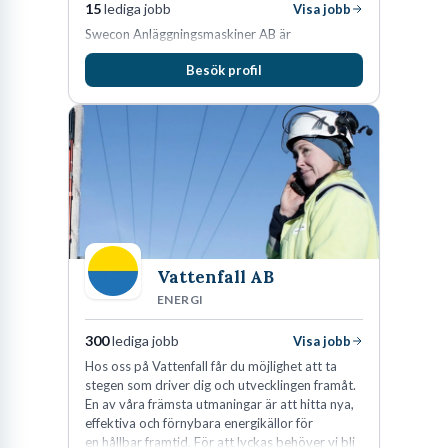
15
lediga jobb
Visa jobb
Swecon Anläggningsmaskiner AB är
återförsäljare av Volvo Construction Equipment
Besök profil
i Sverige, Estland, Lettland, Litauen samt delar
av Tyskland.
Vattenfall AB
ENERGI
300
lediga jobb
Visa jobb
Hos oss på Vattenfall får du möjlighet att ta
stegen som driver dig och utvecklingen framåt.
En av våra främsta utmaningar är att hitta nya,
effektiva och förnybara energikällor för
en hållbar framtid. För att lyckas behöver vi bli