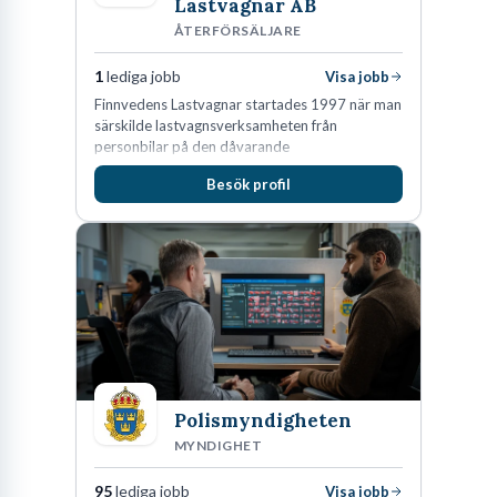
Lastvagnar AB
ÅTERFÖRSÄLJARE
1
lediga jobb
Visa jobb
Finnvedens Lastvagnar startades 1997 när man
särskilde lastvagnsverksamheten från
personbilar på den dåvarande
huvudanläggningen i Värnamo. Sedan dess har
Besök profil
man expanderat kraftigt genom ett antal
förvärv i närliggande distrikt.Idag är bolaget
den största privata återförsäljaren av Volvo
Lastvagnar och finns representerade på 20
orter i södra Sverige.
Polismyndigheten
MYNDIGHET
95
lediga jobb
Visa jobb