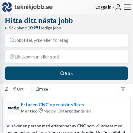
Logga in
Hitta ditt nästa jobb
Sök bland
10 991
lediga jobb
Sök
Ort
Yrke
Erfaren CNC operatör sökes!
Montico
Mjölby, Östergötlands län
Vi söker en person med erfarenhet av CNC som vill arbeta med
noggrannhet och precision i en spännande miljö. Du får möjlighet