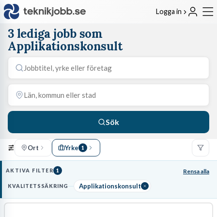
Logga in
3 lediga jobb som
Applikationskonsult
Sök
Ort
Yrke
1
AKTIVA FILTER
1
Rensa alla
Applikationskonsult
KVALITETSSÄKRING