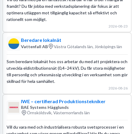
framåt? Du får jobba med verkstadsplanering där fokus är att
optimera utläggen mot tillgänglig kapacitet så effektivt och
rationellt som möjligt.
2026-08-23
Beredare lokalnät
Vattenfall AB
Västra Götalands län, Jönköpings län
Som beredare lokalnät hos oss arbetar du med att projektera och
utveckla eldistributionsnät (0,4–24 kV). Du får stora möjligheter
till personlig och yrkesmässig utveckling i en verksamhet som gör
skillnad för hela samhället.
2026-08-26
IWE – certifierad Produktionstekniker
BAE Systems Hägglunds
Örnsköldsvik, Västernorrlands län
Vill du vara med och industrialisera robusta svetsprocesser i en
verksamhet som växer genom miljardaffärer? Här får du agera