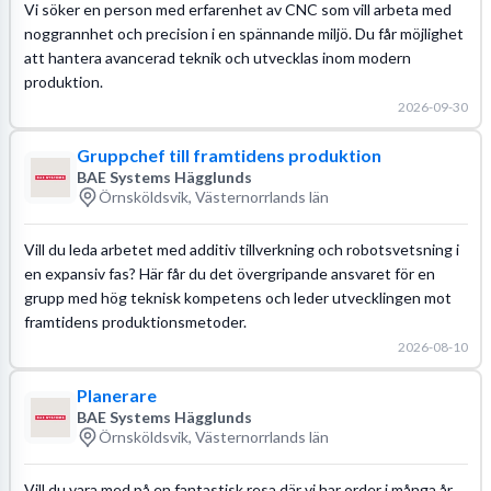
Vi söker en person med erfarenhet av CNC som vill arbeta med
noggrannhet och precision i en spännande miljö. Du får möjlighet
att hantera avancerad teknik och utvecklas inom modern
produktion.
2026-09-30
Gruppchef till framtidens produktion
BAE Systems Hägglunds
Örnsköldsvik, Västernorrlands län
Vill du leda arbetet med additiv tillverkning och robotsvetsning i
en expansiv fas? Här får du det övergripande ansvaret för en
grupp med hög teknisk kompetens och leder utvecklingen mot
framtidens produktionsmetoder.
2026-08-10
Planerare
BAE Systems Hägglunds
Örnsköldsvik, Västernorrlands län
Vill du vara med på en fantastisk resa där vi har order i många år