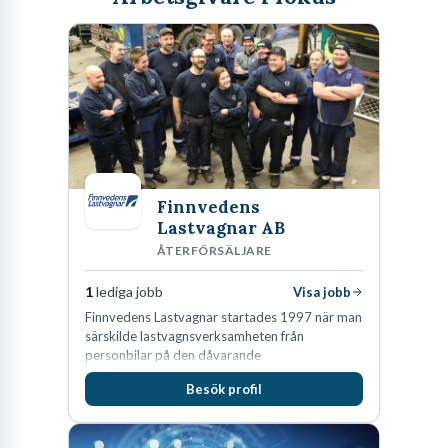
Finnvedens
Lastvagnar AB
ÅTERFÖRSÄLJARE
1
lediga jobb
Visa jobb
Finnvedens Lastvagnar startades 1997 när man
särskilde lastvagnsverksamheten från
personbilar på den dåvarande
huvudanläggningen i Värnamo. Sedan dess har
Besök profil
man expanderat kraftigt genom ett antal
förvärv i närliggande distrikt.Idag är bolaget
den största privata återförsäljaren av Volvo