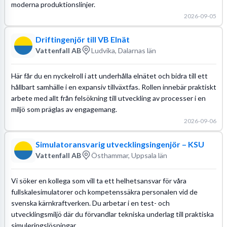
moderna produktionslinjer.
2026-09-05
Driftingenjör till VB Elnät
Vattenfall AB
Ludvika, Dalarnas län
Här får du en nyckelroll i att underhålla elnätet och bidra till ett
hållbart samhälle i en expansiv tillväxtfas. Rollen innebär praktiskt
arbete med allt från felsökning till utveckling av processer i en
miljö som präglas av engagemang.
2026-09-06
Simulatoransvarig utvecklingsingenjör – KSU
Vattenfall AB
Östhammar, Uppsala län
Vi söker en kollega som vill ta ett helhetsansvar för våra
fullskalesimulatorer och kompetenssäkra personalen vid de
svenska kärnkraftverken. Du arbetar i en test- och
utvecklingsmiljö där du förvandlar tekniska underlag till praktiska
simuleringslösningar.