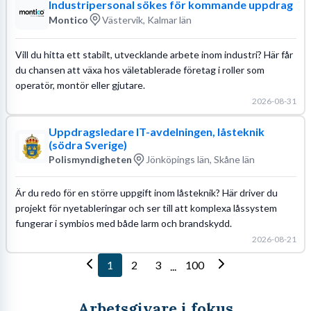
Industripersonal sökes för kommande uppdrag
Montico
Västervik, Kalmar län
Vill du hitta ett stabilt, utvecklande arbete inom industri? Här får
du chansen att växa hos väletablerade företag i roller som
operatör, montör eller gjutare.
2026-08-31
Uppdragsledare IT-avdelningen, låsteknik
(södra Sverige)
Polismyndigheten
Jönköpings län, Skåne län
Är du redo för en större uppgift inom låsteknik? Här driver du
projekt för nyetableringar och ser till att komplexa låssystem
fungerar i symbios med både larm och brandskydd.
2026-08-21
1
2
3
100
...
Arbetsgivare i fokus