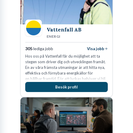
Vattenfall AB
ENERGI
305
lediga jobb
Visa jobb
Hos oss på Vattenfall får du möjlighet att ta
stegen som driver dig och utvecklingen framåt.
En av våra främsta utmaningar är att hitta nya,
effektiva och förnybara energikällor för
en hållbar framtid. För att lyckas behöver vi bli
fler medarbetare som vill göra skillnad.
Besök profil