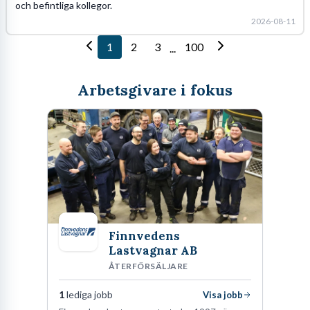
och befintliga kollegor.
2026-08-11
1
2
3
100
...
Arbetsgivare i fokus
Finnvedens
Lastvagnar AB
ÅTERFÖRSÄLJARE
1
lediga jobb
Visa jobb