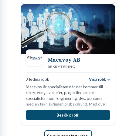
Macavoy AB
REKRYTERING
7
lediga jobb
Visa jobb
Macavoy är specialisten när det kommer till
rekrytering av chefer, projektledare och
specialister inom Engineering, dvs. personer
med en teknisk/ingenjörsbakgrund. Med över
15 års erfarenhet och 400 lyckade
Besök profil
rekryteringar kan Macavoy erbjuda
konsultation i en rekrytering som gör skillnad.
Se alla arbetsgivare