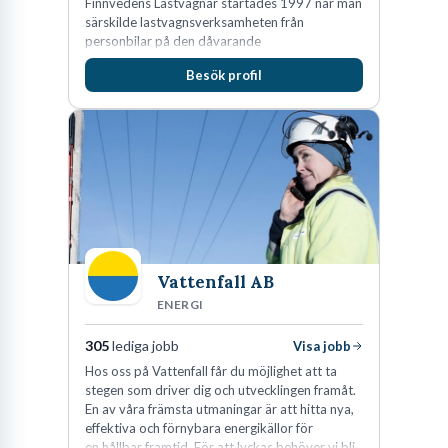
Finnvedens Lastvagnar startades 1997 när man
särskilde lastvagnsverksamheten från
personbilar på den dåvarande
huvudanläggningen i Värnamo. Sedan dess har
Besök profil
man expanderat kraftigt genom ett antal
förvärv i närliggande distrikt.Idag är bolaget
den största privata återförsäljaren av Volvo
Lastvagnar och finns representerade på 20
orter i södra Sverige.
Vattenfall AB
ENERGI
305
lediga jobb
Visa jobb
Hos oss på Vattenfall får du möjlighet att ta
stegen som driver dig och utvecklingen framåt.
En av våra främsta utmaningar är att hitta nya,
effektiva och förnybara energikällor för
en hållbar framtid. För att lyckas behöver vi bli