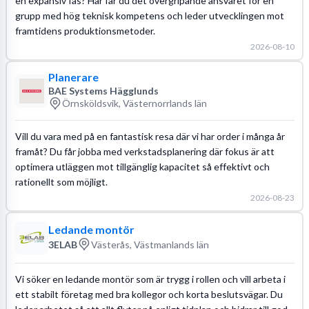
en expansiv fas? Här får du det övergripande ansvaret för en
grupp med hög teknisk kompetens och leder utvecklingen mot
framtidens produktionsmetoder.
2026-08-10
Planerare
BAE Systems Hägglunds
Örnsköldsvik, Västernorrlands län
Vill du vara med på en fantastisk resa där vi har order i många år
framåt? Du får jobba med verkstadsplanering där fokus är att
optimera utläggen mot tillgänglig kapacitet så effektivt och
rationellt som möjligt.
2026-08-23
Ledande montör
3ELAB
Västerås, Västmanlands län
Vi söker en ledande montör som är trygg i rollen och vill arbeta i
ett stabilt företag med bra kollegor och korta beslutsvägar. Du