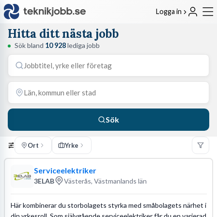
Logga in
Hitta ditt nästa jobb
Sök bland
10 928
lediga jobb
Sök
Ort
Yrke
Serviceelektriker
3ELAB
Västerås, Västmanlands län
Här kombinerar du storbolagets styrka med småbolagets närhet i
din yrkesroll. Som självgående serviceelektriker får du en varierad