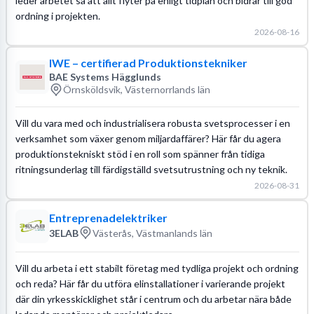
leder arbetet så att allt flyter på enligt tidplan och bidrar till god
ordning i projekten.
2026-08-16
IWE – certifierad Produktionstekniker
BAE Systems Hägglunds
Örnsköldsvik, Västernorrlands län
Vill du vara med och industrialisera robusta svetsprocesser i en
verksamhet som växer genom miljardaffärer? Här får du agera
produktionstekniskt stöd i en roll som spänner från tidiga
ritningsunderlag till färdigställd svetsutrustning och ny teknik.
2026-08-31
Entreprenadelektriker
3ELAB
Västerås, Västmanlands län
Vill du arbeta i ett stabilt företag med tydliga projekt och ordning
och reda? Här får du utföra elinstallationer i varierande projekt
där din yrkesskicklighet står i centrum och du arbetar nära både