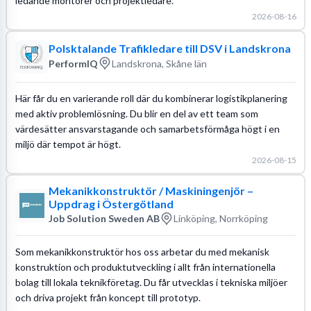
ledande montörer och projektledare.
2026-08-16
Polsktalande Trafikledare till DSV i Landskrona
PerformIQ
Landskrona, Skåne län
Här får du en varierande roll där du kombinerar logistikplanering
med aktiv problemlösning. Du blir en del av ett team som
värdesätter ansvarstagande och samarbetsförmåga högt i en
miljö där tempot är högt.
2026-08-15
Mekanikkonstruktör / Maskiningenjör –
Uppdrag i Östergötland
Job Solution Sweden AB
Linköping, Norrköping
Som mekanikkonstruktör hos oss arbetar du med mekanisk
konstruktion och produktutveckling i allt från internationella
bolag till lokala teknikföretag. Du får utvecklas i tekniska miljöer
och driva projekt från koncept till prototyp.