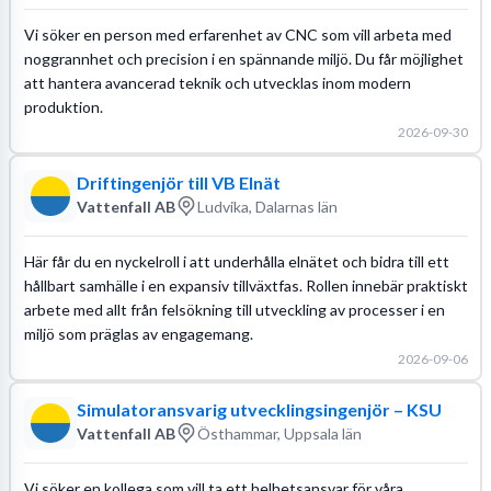
Vi söker en person med erfarenhet av CNC som vill arbeta med
noggrannhet och precision i en spännande miljö. Du får möjlighet
att hantera avancerad teknik och utvecklas inom modern
produktion.
2026-09-30
Driftingenjör till VB Elnät
Vattenfall AB
Ludvika, Dalarnas län
Här får du en nyckelroll i att underhålla elnätet och bidra till ett
hållbart samhälle i en expansiv tillväxtfas. Rollen innebär praktiskt
arbete med allt från felsökning till utveckling av processer i en
miljö som präglas av engagemang.
2026-09-06
Simulatoransvarig utvecklingsingenjör – KSU
Vattenfall AB
Östhammar, Uppsala län
Vi söker en kollega som vill ta ett helhetsansvar för våra