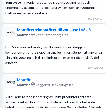
Som systemingenjör arbetar du med utveckling, drift och
underhåll av automations- och styrsystem som är avgörande för
kraftvärmeverkets produktion.
2026-09-03
Montörer/elmontörer till vår kund i Växjö
Montico
Växjö, Kronobergs län
Du får en varierad vardag där du monterar och kopplar
komponenter för att skapa färdiga lösningar. Genom att använda
din verktygsvana och ditt tekniska intresse blir du en viktig del i
arbetet.
2026-09-06
Montör
Montico
Vaggeryd, Jönköpings län
Vill du arbeta med montering av unika produkter i ett tätt
sammansvetsat team? Som ambulerande konsult arbetar du
heltid under dagtid där du följer ritningar för att färdigställa varje