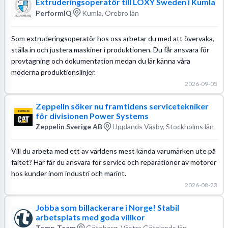
Extruderingsoperatör till LOXY Sweden i Kumla
PerformIQ
Kumla, Örebro län
Som extruderingsoperatör hos oss arbetar du med att övervaka,
ställa in och justera maskiner i produktionen. Du får ansvara för
provtagning och dokumentation medan du lär känna våra
moderna produktionslinjer.
2026-09-05
Zeppelin söker nu framtidens servicetekniker
för divisionen Power Systems
Zeppelin Sverige AB
Upplands Väsby, Stockholms län
Vill du arbeta med ett av världens mest kända varumärken ute på
fältet? Här får du ansvara för service och reparationer av motorer
hos kunder inom industri och marint.
2026-08-23
Jobba som billackerare i Norge! Stabil
arbetsplats med goda villkor
Temp-Team
Göteborg, Västra Götalands län