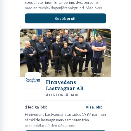
specialister inom Engineering, dvs. personer
med en teknisk/ingenjörsbakgrund. Med över
15 års erfarenhet och 400 lyckade
Besök profil
rekryteringar kan Macavoy erbjuda
konsultation i en rekrytering som gör skillnad.
Finnvedens
Lastvagnar AB
ÅTERFÖRSÄLJARE
1
lediga jobb
Visa jobb
Finnvedens Lastvagnar startades 1997 när man
särskilde lastvagnsverksamheten från
personbilar på den dåvarande
huvudanläggningen i Värnamo. Sedan dess har