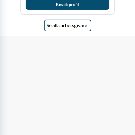
Besök profil
man expanderat kraftigt genom ett antal
förvärv i närliggande distrikt.Idag är bolaget
den största privata återförsäljaren av Volvo
Lastvagnar och finns representerade på 20
Se alla arbetsgivare
orter i södra Sverige.