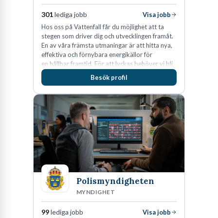
301
lediga jobb
Visa jobb
Hos oss på Vattenfall får du möjlighet att ta
stegen som driver dig och utvecklingen framåt.
En av våra främsta utmaningar är att hitta nya,
effektiva och förnybara energikällor för
en hållbar framtid. För att lyckas behöver vi bli
fler medarbetare som vill göra skillnad.
Besök profil
Polismyndigheten
MYNDIGHET
99
lediga jobb
Visa jobb