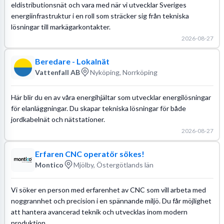
eldistributionsnät och vara med när vi utvecklar Sveriges
energiinfrastruktur i en roll som sträcker sig från tekniska
lösningar till markägarkontakter.
2026-08-27
Beredare - Lokalnät
Vattenfall AB
Nyköping, Norrköping
Här blir du en av våra energihjältar som utvecklar energilösningar
för elanläggningar. Du skapar tekniska lösningar för både
jordkabelnät och nätstationer.
2026-08-27
Erfaren CNC operatör sökes!
Montico
Mjölby, Östergötlands län
Vi söker en person med erfarenhet av CNC som vill arbeta med
noggrannhet och precision i en spännande miljö. Du får möjlighet
att hantera avancerad teknik och utvecklas inom modern
produktion.