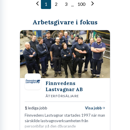
1
2
3
100
...
Arbetsgivare i fokus
Finnvedens
Lastvagnar AB
ÅTERFÖRSÄLJARE
1
lediga jobb
Visa jobb
Finnvedens Lastvagnar startades 1997 när man
särskilde lastvagnsverksamheten från
personbilar på den dåvarande