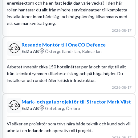
energisektorn och ha en fast ledig dag varje vecka? I den här
rollen hanterar du allt från mindre serviceinsatser till kompletta
installationer inom både låg- och högspänning tillsammans med
ett sammansvetsat gäng.
2026-08-17
Resande Montör till OneCO Defence
EdZa AB
Östergötlands län, Kalmar län
Arbetet innebär cirka 150 hotellnätter per år och tar dig till allt
från teknikutrymmen till arbete i skog och på höga höjder. Du
installerar och underhåller kritisk infrastruktur.
2026-08-17
Mark- och gatuprojektör till Structor Mark Väst
EdZa AB
Göteborg, Örebro
Vi söker en projektör som trivs nära både teknik och kund och vill
arbeta i en ledande och operativ roll i projekt.
2026-08-17