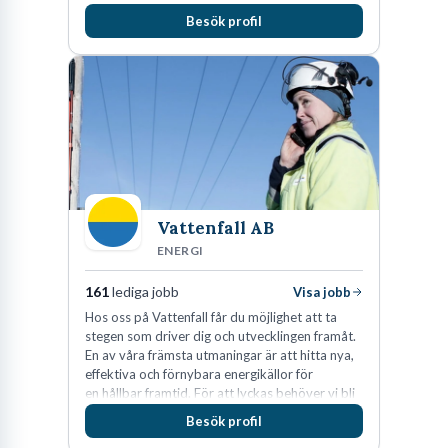
huvudanläggningen i Värnamo. Sedan dess har
Besök profil
man expanderat kraftigt genom ett antal
förvärv i närliggande distrikt.Idag är bolaget
den största privata återförsäljaren av Volvo
Lastvagnar och finns representerade på 20
orter i södra Sverige.
Vattenfall AB
ENERGI
161
lediga jobb
Visa jobb
Hos oss på Vattenfall får du möjlighet att ta
stegen som driver dig och utvecklingen framåt.
En av våra främsta utmaningar är att hitta nya,
effektiva och förnybara energikällor för
en hållbar framtid. För att lyckas behöver vi bli
fler medarbetare som vill göra skillnad.
Besök profil