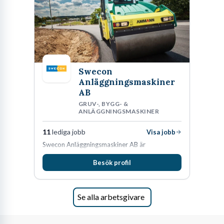
Swecon
Anläggningsmaskiner
AB
GRUV-, BYGG- &
ANLÄGGNINGSMASKINER
11
lediga jobb
Visa jobb
Swecon Anläggningsmaskiner AB är
återförsäljare av Volvo Construction Equipment
Besök profil
i Sverige, Estland, Lettland, Litauen samt delar
av Tyskland.
Se alla arbetsgivare