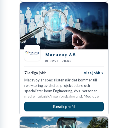
Macavoy AB
REKRYTERING
7
lediga jobb
Visa jobb
Macavoy är specialisten när det kommer till
rekrytering av chefer, projektledare och
specialister inom Engineering, dvs. personer
med en teknisk/ingenjörsbakgrund. Med över
15 års erfarenhet och 400 lyckade
Besök profil
rekryteringar kan Macavoy erbjuda
konsultation i en rekrytering som gör skillnad.