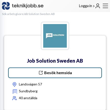
Logga in
Sök arbetsgivare
Job Solution Sweden AB
Job Solution Sweden AB
Besök hemsida
Landsvägen 57
Sundbyberg
40
anställda