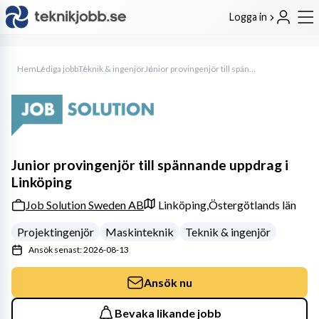
Logga in
Hem
Lediga jobb
Teknik & ingenjör
Junior provingenjör till spännande uppdrag i Linköping
Junior provingenjör till spännande uppdrag i
Linköping
Job Solution Sweden AB
Linköping,
Östergötlands län
Projektingenjör
Maskinteknik
Teknik & ingenjör
Ansök senast: 2026-08-13
Ansök nu
Bevaka likande jobb