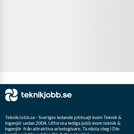
TeknikJobb.se
- Sveriges ledande jobbsajt inom
Teknik &
Ingenjör
sedan 2004. Utforska lediga jobb inom
teknik &
ingenjör
från attraktiva arbetsgivare. Ta nästa steg i Din