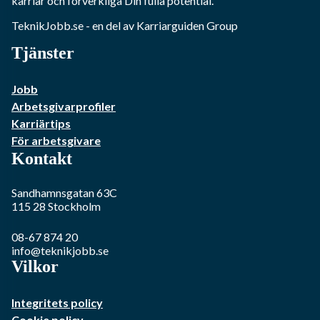
karriär och förverkliga Din fulla potential.
TeknikJobb.se
- en del av Karriarguiden Group
Tjänster
Jobb
Arbetsgivarprofiler
Karriärtips
För arbetsgivare
Kontakt
Sandhamnsgatan 63C
115 28
Stockholm
08-67 874 20
info@teknikjobb.se
Vilkor
Integritets policy
Cookie policy