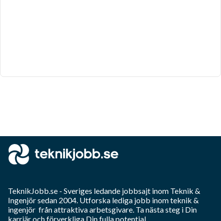
TeknikJobb.se
- Sveriges ledande jobbsajt inom
Teknik &
Ingenjör
sedan 2004. Utforska lediga jobb inom
teknik &
ingenjör
från attraktiva arbetsgivare. Ta nästa steg i Din
karriär och förverkliga Din fulla potential.