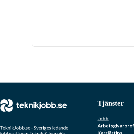
Tjänster
Jobb
Arbetsgivarprof
TeknikJobb.se
- Sveriges ledande
Karriärtips
jobbsajt inom
Teknik & Ingenjör