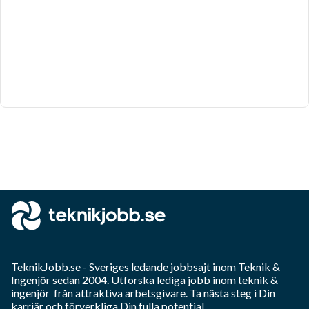
TeknikJobb.se
- Sveriges ledande jobbsajt inom
Teknik &
Ingenjör
sedan 2004. Utforska lediga jobb inom
teknik &
ingenjör
från attraktiva arbetsgivare. Ta nästa steg i Din
karriär och förverkliga Din fulla potential.