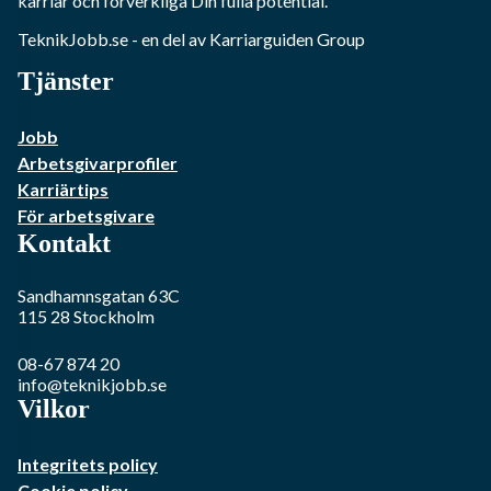
karriär och förverkliga Din fulla potential.
TeknikJobb.se
- en del av Karriarguiden Group
Tjänster
Jobb
Arbetsgivarprofiler
Karriärtips
För arbetsgivare
Kontakt
Sandhamnsgatan 63C
115 28
Stockholm
08-67 874 20
info@teknikjobb.se
Vilkor
Integritets policy
Cookie policy