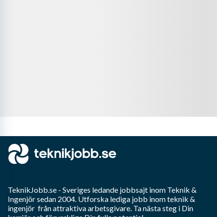
TeknikJobb.se
- Sveriges ledande jobbsajt inom
Teknik &
Ingenjör
sedan 2004. Utforska lediga jobb inom
teknik &
ingenjör
från attraktiva arbetsgivare. Ta nästa steg i Din