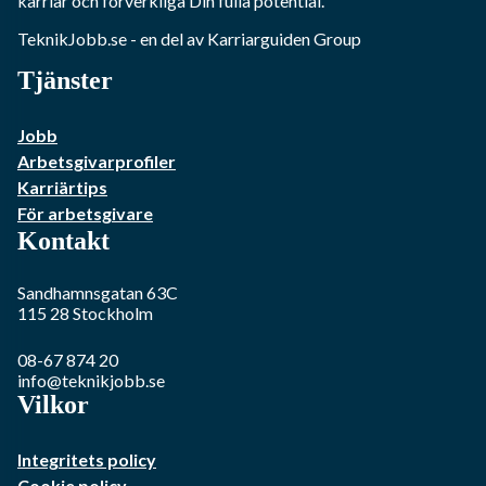
karriär och förverkliga Din fulla potential.
TeknikJobb.se
- en del av Karriarguiden Group
Tjänster
Jobb
Arbetsgivarprofiler
Karriärtips
För arbetsgivare
Kontakt
Sandhamnsgatan 63C
115 28
Stockholm
08-67 874 20
info@teknikjobb.se
Vilkor
Integritets policy
Cookie policy