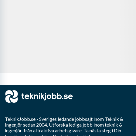
TeknikJobb.se
- Sveriges ledande jobbsajt inom
Teknik &
Ingenjör
sedan 2004. Utforska lediga jobb inom
teknik &
ingenjör
från attraktiva arbetsgivare. Ta nästa steg i Din