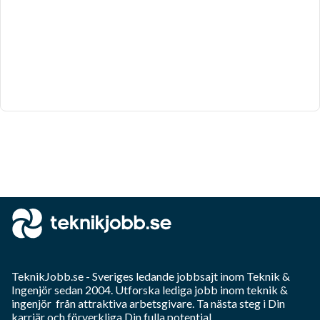
TeknikJobb.se
- Sveriges ledande jobbsajt inom
Teknik &
Ingenjör
sedan 2004. Utforska lediga jobb inom
teknik &
ingenjör
från attraktiva arbetsgivare. Ta nästa steg i Din
karriär och förverkliga Din fulla potential.