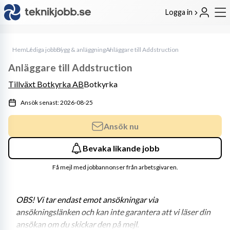
Logga in
Hem
Lediga jobb
Bygg & anläggning
Anläggare till Addstruction
Anläggare till Addstruction
Tillväxt Botkyrka AB
Botkyrka
Ansök senast: 2026-08-25
Ansök nu
Bevaka likande jobb
Få mejl med jobbannonser från arbetsgivaren.
OBS! Vi tar endast emot ansökningar via 
ansökningslänken och kan inte garantera att vi läser din 
ansökan om du skickar den på mejl.