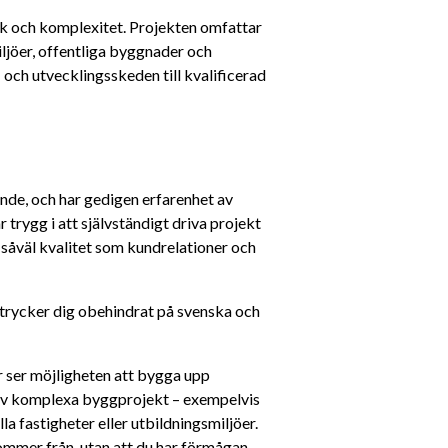
k och komplexitet. Projekten omfattar 
ljöer, offentliga byggnader och 
och utvecklingsskeden till kvalificerad 
de, och har gedigen erfarenhet av 
trygg i att självständigt driva projekt 
såväl kvalitet som kundrelationer och 
rycker dig obehindrat på svenska och 
er ser möjligheten att bygga upp 
t av komplexa byggprojekt – exempelvis 
a fastigheter eller utbildningsmiljöer. 
kommer från, utan att du har förmågan 