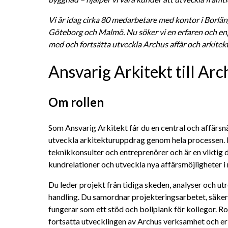
Vi är idag cirka 80 medarbetare med kontor i Borlän
Göteborg och Malmö. Nu söker vi en erfaren och eng
med och fortsätta utveckla Archus affär och arkitek
Ansvarig Arkitekt till Arc
Om rollen
Som Ansvarig Arkitekt får du en central och affärsnär
utveckla arkitekturuppdrag genom hela processen. D
teknikkonsulter och entreprenörer och är en viktig de
kundrelationer och utveckla nya affärsmöjligheter i 
Du leder projekt från tidiga skeden, analyser och utr
handling. Du samordnar projekteringsarbetet, säkerst
fungerar som ett stöd och bollplank för kollegor. Roll
fortsatta utvecklingen av Archus verksamhet och er