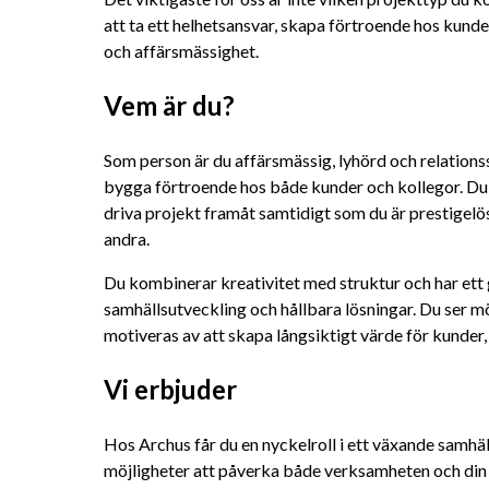
att ta ett helhetsansvar, skapa förtroende hos kund
och affärsmässighet.
Vem är du?
Som person är du affärsmässig, lyhörd och relations
bygga förtroende hos både kunder och kollegor. Du tr
driva projekt framåt samtidigt som du är prestigel
andra.
Du kombinerar kreativitet med struktur och har ett ge
samhällsutveckling och hållbara lösningar. Du ser mö
motiveras av att skapa långsiktigt värde för kunder
Vi erbjuder
Hos Archus får du en nyckelroll i ett växande samhä
möjligheter att påverka både verksamheten och din eg