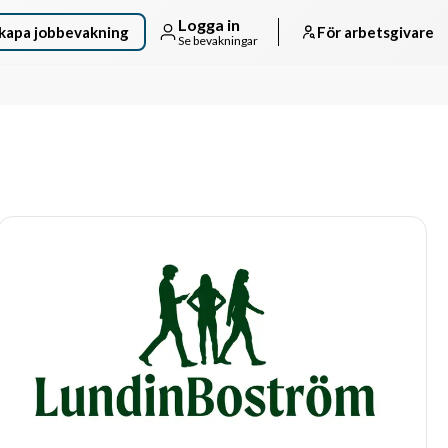
Logga in
kapa jobbevakning
För arbetsgivare
Se bevakningar