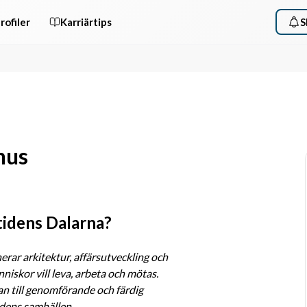
rofiler
Karriärtips
S
hus
tidens Dalarna?
ar arkitektur, affärsutveckling och 
niskor vill leva, arbeta och mötas. 
an till genomförande och färdig 
idens samhällen.