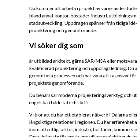
Du kommer att arbeta i projekt av varierande storle
bland annat kontor, bostäder, industri, utbildningsmi
stadsutveckling. Uppdragen spänner från tidiga idé- 
projektering och genomförande.
Vi söker dig som
är utbildad arkitekt, gärna SAR/MSA eller motsvaran
kvalificerad projektering och uppdragsledning. Du är 
genom hela processen och har vana att ta ansvar för 
projektets genomförande.
Du behärskar moderna projekteringsverktyg och utt
engelska i både tal och skrift.
Vi tror att du har ett etablerat nätverk i Dalarna ell
långsiktiga relationer i regionen. Du har erfarenhe
inom offentlig sektor, industri, bostäder, kommersiell
Det viktigaste för oss är inte vilken projekttyp du 