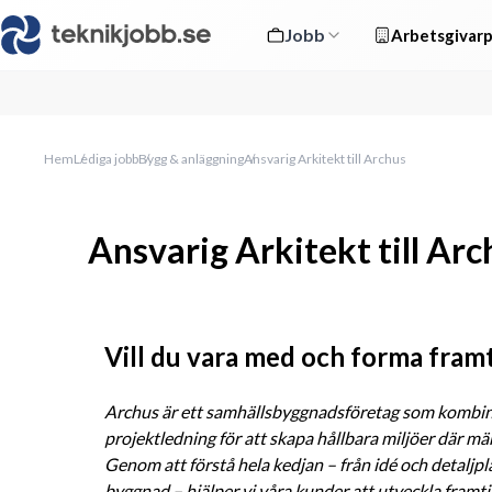
Jobb
Arbetsgivarp
Hem
Lediga jobb
Bygg & anläggning
Ansvarig Arkitekt till Archus
Ansvarig Arkitekt till Arc
Vill du vara med och forma fram
Archus är ett samhällsbyggnadsföretag som kombiner
projektledning för att skapa hållbara miljöer där män
Genom att förstå hela kedjan – från idé och detaljpl
byggnad – hjälper vi våra kunder att utveckla framt