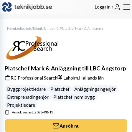
Logga in
Hem
Lediga jobb
Teknik & ingenjör
Platschef Mark & Anläggning till LBC Ängstorp
Platschef Mark & Anläggning till LBC Ängstorp
RC Professional Search
Laholm,
Hallands län
Byggprojektledare
Platschef
Anläggningsingenjör
Entreprenadingenjör
Platschef inom bygg
Projektledare
Ansök senast: 2026-08-13
Ansök nu