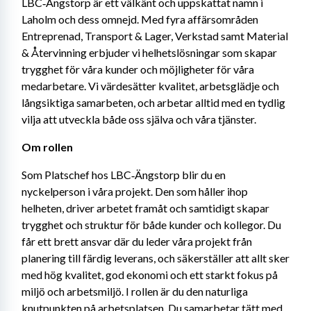
LBC‑Ängstorp är ett välkänt och uppskattat namn i 
Laholm och dess omnejd. Med fyra affärsområden 
Entreprenad, Transport & Lager, Verkstad samt Material 
& Återvinning erbjuder vi helhetslösningar som skapar 
trygghet för våra kunder och möjligheter för våra 
medarbetare. Vi värdesätter kvalitet, arbetsglädje och 
långsiktiga samarbeten, och arbetar alltid med en tydlig 
vilja att utveckla både oss själva och våra tjänster.
Om rollen
Som Platschef hos LBC‑Ängstorp blir du en 
nyckelperson i våra projekt. Den som håller ihop 
helheten, driver arbetet framåt och samtidigt skapar 
trygghet och struktur för både kunder och kollegor. Du 
får ett brett ansvar där du leder våra projekt från 
planering till färdig leverans, och säkerställer att allt sker 
med hög kvalitet, god ekonomi och ett starkt fokus på 
miljö och arbetsmiljö. I rollen är du den naturliga 
knutpunkten på arbetsplatsen. Du samarbetar tätt med 