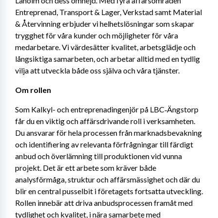
Laholm och dess omnejd. Med fyra affärsområden 
Entreprenad, Transport & Lager, Verkstad samt Material 
& Återvinning erbjuder vi helhetslösningar som skapar 
trygghet för våra kunder och möjligheter för våra 
medarbetare. Vi värdesätter kvalitet, arbetsglädje och 
långsiktiga samarbeten, och arbetar alltid med en tydlig 
vilja att utveckla både oss själva och våra tjänster.
Om rollen
Som Kalkyl- och entreprenadingenjör på LBC‑Ängstorp 
får du en viktig och affärsdrivande roll i verksamheten. 
Du ansvarar för hela processen från marknadsbevakning 
och identifiering av relevanta förfrågningar till färdigt 
anbud och överlämning till produktionen vid vunna 
projekt. Det är ett arbete som kräver både 
analysförmåga, struktur och affärsmässighet och där du 
blir en central pusselbit i företagets fortsatta utveckling. 
Rollen innebär att driva anbudsprocessen framåt med 
tydlighet och kvalitet, i nära samarbete med 