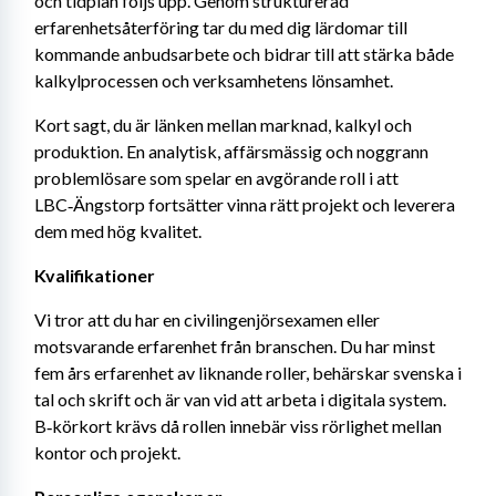
och tidplan följs upp. Genom strukturerad 
erfarenhetsåterföring tar du med dig lärdomar till 
kommande anbudsarbete och bidrar till att stärka både 
kalkylprocessen och verksamhetens lönsamhet.
Kort sagt, du är länken mellan marknad, kalkyl och 
produktion. En analytisk, affärsmässig och noggrann 
problemlösare som spelar en avgörande roll i att 
LBC‑Ängstorp fortsätter vinna rätt projekt och leverera 
dem med hög kvalitet.
Kvalifikationer
Vi tror att du har en civilingenjörsexamen eller 
motsvarande erfarenhet från branschen. Du har minst 
fem års erfarenhet av liknande roller, behärskar svenska i 
tal och skrift och är van vid att arbeta i digitala system. 
B‑körkort krävs då rollen innebär viss rörlighet mellan 
kontor och projekt.