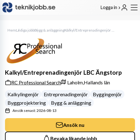
Logga in
Hem
Lediga jobb
Bygg & anläggning
Kalkyl/Entreprenadingenjör LBC Ängstorp
Kalkyl/Entreprenadingenjör LBC Ängstorp
RC Professional Search
Laholm,
Hallands län
Kalkylingenjör
Entreprenadingenjör
Byggingenjör
Byggprojektering
Bygg & anläggning
Ansök senast: 2026-08-13
Ansök nu
Bevaka likande jobb