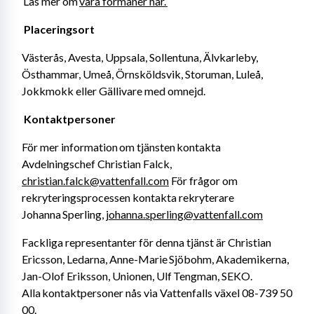
 Läs mer om 
våra förmåner här. 
Placeringsort 
Västerås, Avesta, Uppsala, Sollentuna, Älvkarleby, 
Östhammar, Umeå, Örnsköldsvik, Storuman, Luleå, 
Jokkmokk eller Gällivare med omnejd. 
Kontaktpersoner 
För mer information om tjänsten kontakta 
Avdelningschef Christian Falck, 
christian.falck@vattenfall.com
 För frågor om 
rekryteringsprocessen kontakta rekryterare 
Johanna Sperling, 
johanna.sperling@vattenfall.com
Fackliga representanter för denna tjänst är Christian 
Ericsson, Ledarna, Anne-Marie Sjöbohm, Akademikerna, 
Jan-Olof Eriksson, Unionen, Ulf Tengman, SEKO. 
Alla kontaktpersoner nås via Vattenfalls växel 08-739 50 
00. 