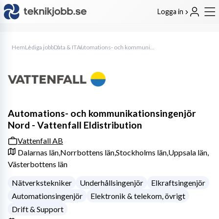
Logga in
Hem
Lediga jobb
Data & IT
Automations- och kommunikationsingenjör Nord - Vattenfall Eldistribution
Automations- och kommunikationsingenjör
Nord - Vattenfall Eldistribution
Vattenfall AB
Dalarnas län,
Norrbottens län,
Stockholms län,
Uppsala län,
Västerbottens län
Nätverkstekniker
Underhållsingenjör
Elkraftsingenjör
Automationsingenjör
Elektronik & telekom, övrigt
Drift & Support