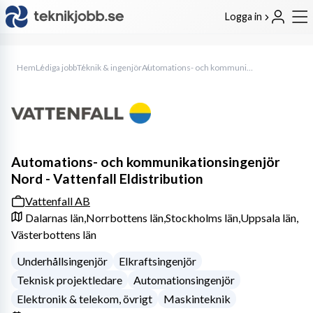
Logga in
Hem
Lediga jobb
Teknik & ingenjör
Automations- och kommunikationsingenjör Nord - Vattenfall Eldistribution
Automations- och kommunikationsingenjör
Nord - Vattenfall Eldistribution
Vattenfall AB
Dalarnas län,
Norrbottens län,
Stockholms län,
Uppsala län,
Västerbottens län
Underhållsingenjör
Elkraftsingenjör
Teknisk projektledare
Automationsingenjör
Elektronik & telekom, övrigt
Maskinteknik