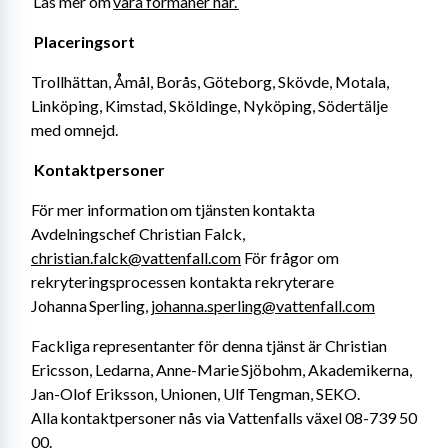
 Läs mer om 
våra förmåner här. 
Placeringsort
Trollhättan, Åmål, Borås, Göteborg, Skövde, Motala, 
Linköping, Kimstad, Sköldinge, Nyköping, Södertälje 
med omnejd. 
Kontaktpersoner 
För mer information om tjänsten kontakta 
Avdelningschef Christian Falck, 
christian.falck@vattenfall.com
 För frågor om 
rekryteringsprocessen kontakta rekryterare 
Johanna Sperling, 
johanna.sperling@vattenfall.com
Fackliga representanter för denna tjänst är Christian 
Ericsson, Ledarna, Anne-Marie Sjöbohm, Akademikerna, 
Jan-Olof Eriksson, Unionen, Ulf Tengman, SEKO. 
Alla kontaktpersoner nås via Vattenfalls växel 08-739 50 
00. 