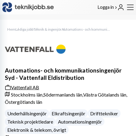
Logga in
Hem
Lediga jobb
Teknik & ingenjör
Automations- och kommunikationsingenjör Syd - Vattenfall Eldistribution
Automations- och kommunikationsingenjör
Syd - Vattenfall Eldistribution
Vattenfall AB
Stockholms län,
Södermanlands län,
Västra Götalands län,
Östergötlands län
Underhållsingenjör
Elkraftsingenjör
Drifttekniker
Teknisk projektledare
Automationsingenjör
Elektronik & telekom, övrigt