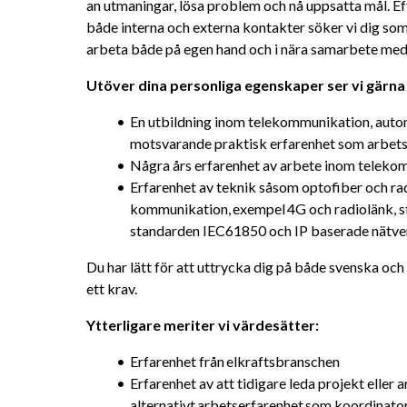
an utmaningar, lösa problem och nå uppsatta mål. 
både interna och externa kontakter söker vi dig som
arbeta både på egen hand och i nära samarbete med
Utöver dina personliga egenskaper ser vi gärna 
En utbildning inom telekommunikation, automat
motsvarande praktisk erfarenhet som arbet
Några års erfarenhet av arbete inom telekom
Erfarenhet av teknik såsom optofiber och ra
kommunikation, exempel 4G och radiolänk, st
standarden IEC61850 och IP baserade nätve
Du har lätt för att uttrycka dig på både svenska och e
ett krav.
Ytterligare meriter vi värdesätter: 
Erfarenhet från elkraftsbranschen
Erfarenhet av att tidigare leda projekt eller 
alternativt arbetserfarenhet som koordinat