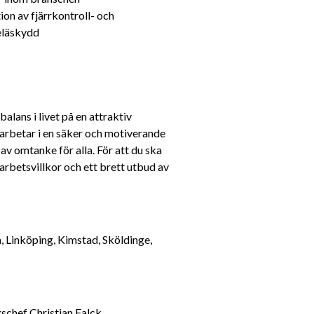
on av fjärrkontroll- och 
eläskydd
lans i livet på en attraktiv 
 arbetar i en säker och motiverande 
av omtanke för alla. För att du ska 
 arbetsvillkor och ett brett utbud av 
 Linköping, Kimstad, Sköldinge, 
För mer information om tjänsten kontakta Avdelningschef Christian Falck, 