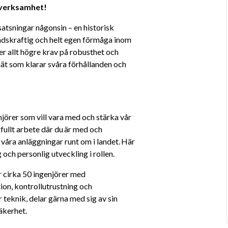
verksamhet! 
satsningar någonsin – en historisk 
ndskraftig och helt egen förmåga inom 
er allt högre krav på robusthet och 
nät som klarar svåra förhållanden och 
rer som vill vara med och stärka vår 
fullt arbete där du är med och 
 våra anläggningar runt om i landet. Här 
 och personlig utveckling i rollen.
 cirka 50 ingenjörer med 
n, kontrollutrustning och 
teknik, delar gärna med sig av sin 
äkerhet.