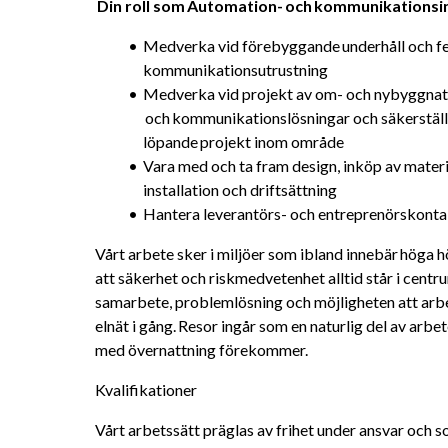
 Din roll som Automation- och kommunikationsi
Medverka vid förebyggande underhåll och fe
kommunikationsutrustning
Medverka vid projekt av om- och nybyggnat
 och kommunikationslösningar och säkerställ
löpande projekt inom område
Vara med och ta fram design, inköp av materia
installation och driftsättning
Hantera leverantörs- och entreprenörskonta
Vårt arbete sker i miljöer som ibland innebär höga höj
att säkerhet och riskmedvetenhet alltid står i centr
samarbete, problemlösning och möjligheten att arbet
elnät i gång. Resor ingår som en naturlig del av arbe
med övernattning förekommer.
Kvalifikationer
Vårt arbetssätt präglas av frihet under ansvar och so