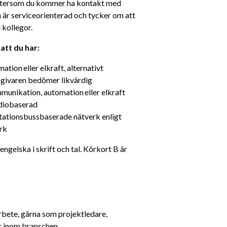
Eftersom du kommer ha kontakt med 
 är serviceorienterad och tycker om att 
 kollegor.
att du har: 
ion eller elkraft, alternativt 
sgivaren bedömer likvärdig
munikation, automation eller elkraft
diobaserad 
ationsbussbaserade nätverk enligt 
rk
ngelska i skrift och tal. Körkort B är 
arbete, gärna som projektledare, 
or inom branschen