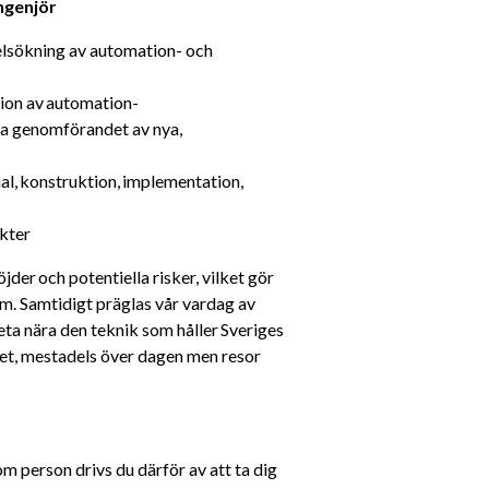
ngenjör 
lsökning av automation- och 
ion av automation-
a genomförandet av nya, 
l, konstruktion, implementation, 
kter
der och potentiella risker, vilket gör 
um. Samtidigt präglas vår vardag av 
a nära den teknik som håller Sveriges 
tet, mestadels över dagen men resor 
m person drivs du därför av att ta dig 