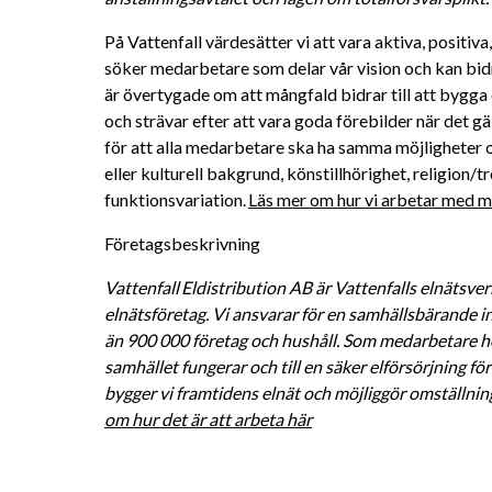
På Vattenfall värdesätter vi att vara aktiva, positiv
söker medarbetare som delar vår vision och kan bidra 
är övertygade om att mångfald bidrar till att bygga 
och strävar efter att vara goda förebilder när det gä
för att alla medarbetare ska ha samma möjligheter oc
eller kulturell bakgrund, könstillhörighet, religion/tro
funktionsvariation. 
Läs mer om hur vi arbetar med må
Företagsbeskrivning
Vattenfall Eldistribution AB är Vattenfalls elnätsver
elnätsföretag. Vi ansvarar för en samhällsbärande inf
än 900 000 företag och hushåll. Som medarbetare hos 
samhället fungerar och till en säker elförsörjning 
bygger vi framtidens elnät och möjliggör omställninge
om hur det är att arbeta här