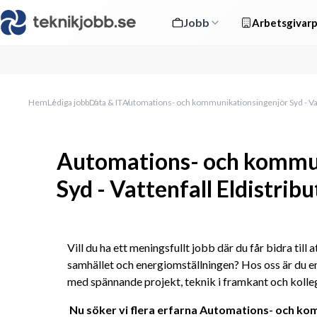
Jobb
Arbetsgivarp
Hem
Lediga jobb
Data & IT
Automations- och kommunikationsingenjör Syd - Vatt
Automations- och kommu
Syd - Vattenfall Eldistribu
Vill du ha ett meningsfullt jobb där du får bidra till a
samhället och energiomställningen? Hos oss är du en
med spännande projekt, teknik i framkant och kolle
Nu söker vi flera erfarna Automations- och kom