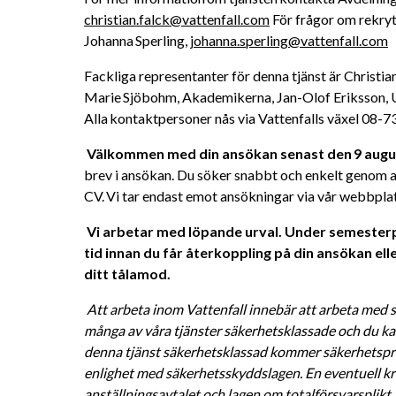
christian.falck@vattenfall.com
 För frågor om rekry
Johanna Sperling, 
johanna.sperling@vattenfall.com
Fackliga representanter för denna tjänst är Christia
Marie Sjöbohm, Akademikerna, Jan-Olof Eriksson, U
Alla kontaktpersoner nås via Vattenfalls växel 08-73
Välkommen med din ansökan senast den 9 augus
brev i ansökan. Du söker snabbt och enkelt genom at
CV. Vi tar endast emot ansökningar via vår webbplat
Vi arbetar med löpande urval. Under semesterpe
tid innan du får återkoppling på din ansökan eller
ditt tålamod. 
Att arbeta inom Vattenfall innebär att arbeta med s
många av våra tjänster säkerhetsklassade och du kan
denna tjänst säkerhetsklassad kommer säkerhetsprö
enlighet med säkerhetsskyddslagen. En eventuell kri
anställningsavtalet och lagen om totalförsvarsplikt. 