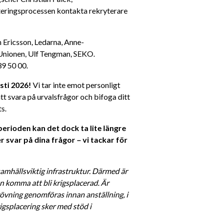
teringsprocessen kontakta rekryterare 
n Ericsson, Ledarna, Anne-
nionen, Ulf Tengman, SEKO. 
9 50 00. 
ti 2026! 
Vi tar inte emot personligt 
t svara på urvalsfrågor och bifoga ditt 
s. 
rioden kan det dock ta lite längre 
 svar på dina frågor – vi tackar för 
amhällsviktig infrastruktur. Därmed är 
 komma att bli krigsplacerad. Är 
vning genomföras innan anställning, i 
gsplacering sker med stöd i 