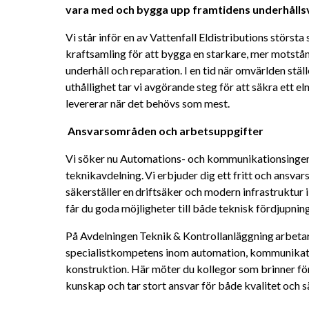
vara med och bygga upp framtidens underhålls
Vi står inför en av Vattenfall Eldistributions största 
kraftsamling för att bygga en starkare, mer motstå
underhåll och reparation. I en tid när omvärlden ställ
uthållighet tar vi avgörande steg för att säkra ett el
levererar när det behövs som mest. 
Ansvarsområden och arbetsuppgifter 
Vi söker nu Automations- och kommunikationsingenjö
teknikavdelning. Vi erbjuder dig ett fritt och ansvars
säkerställer en driftsäker och modern infrastruktur i
får du goda möjligheter till både teknisk fördjupning
På Avdelningen Teknik & Kontrollanläggning arbetar
specialistkompetens inom automation, kommunikatio
konstruktion. Här möter du kollegor som brinner för 
kunskap och tar stort ansvar för både kvalitet och s