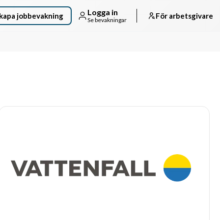
Logga in
kapa jobbevakning
För arbetsgivare
Se bevakningar