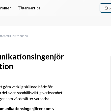
rofiler
Karriärtips
S
enfall Eldistribution
nikationsingenjör
tion
tt göra verklig skillnad både för 
 del av en samhällsviktig verksamhet 
gor som värdesätter varandra. 
munikationsingenjörer som vill 