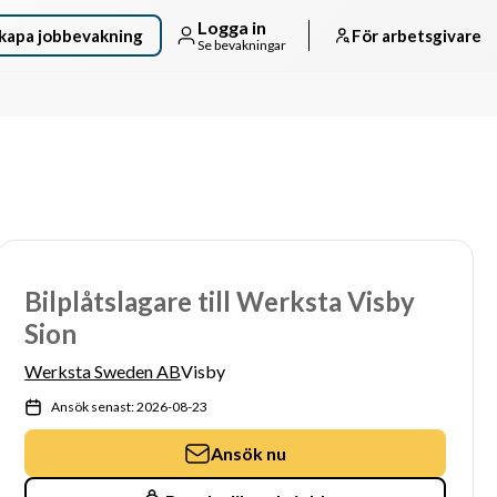
Logga in
kapa jobbevakning
För arbetsgivare
Se bevakningar
Bilplåtslagare till Werksta Visby
Sion
Werksta Sweden AB
Visby
Ansök senast: 2026-08-23
Ansök nu