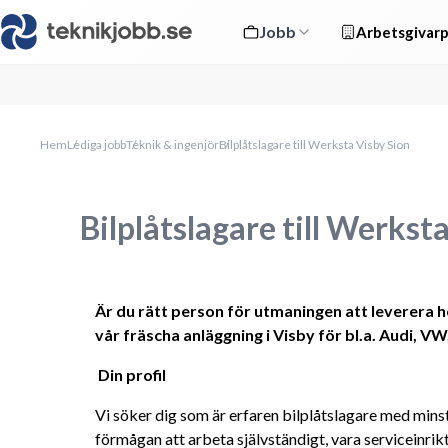
Jobb
Arbetsgivarp
Hem
Lediga jobb
Teknik & ingenjör
Bilplåtslagare till Werksta Visby Sion
Bilplåtslagare till Werkst
Är du rätt person för utmaningen att leverera hö
vår fräscha anläggning i Visby för bl.a. Audi, V
 Din profil
Vi söker dig som är erfaren bilplåtslagare med minst
förmågan att arbeta självständigt, vara serviceinrik