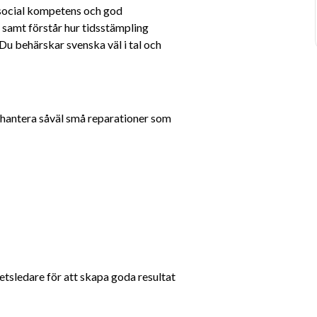
r social kompetens och god 
samt förstår hur tidsstämpling 
Du behärskar svenska väl i tal och 
antera såväl små reparationer som 
tsledare för att skapa goda resultat