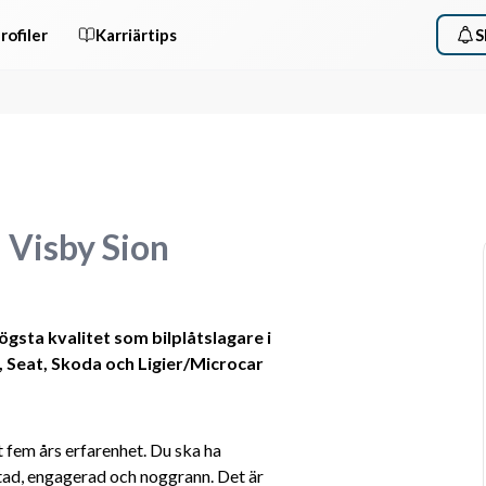
rofiler
Karriärtips
S
a Visby Sion
gsta kvalitet som bilplåtslagare i 
W, Seat, Skoda och Ligier/Microcar
 fem års erfarenhet. Du ska ha 
tad, engagerad och noggrann. Det är 