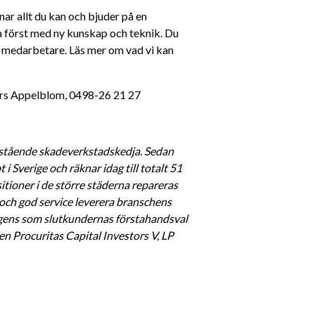
r allt du kan och bjuder på en 
ga först med ny kunskap och teknik. Du 
 medarbetare. Läs mer om vad vi kan 
Lars Appelblom, 0498-26 21 27
istående skadeverkstadskedja. Sedan 
 Sverige och räknar idag till totalt 51 
tioner i de större städerna repareras 
t och god service leverera branschens 
gens som slutkundernas förstahandsval 
 Procuritas Capital Investors V, LP 