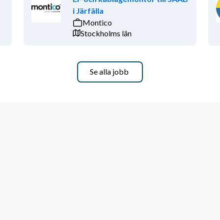
i Järfälla
Montico
Stockholms län
Se alla jobb