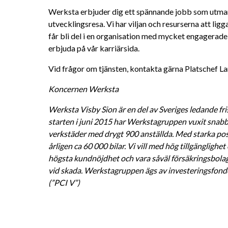
Werksta erbjuder dig ett spännande jobb som utmana
utvecklingsresa. Vi har viljan och resurserna att lig
får bli del i en organisation med mycket engagerade
erbjuda på vår karriärsida.
Vid frågor om tjänsten, kontakta gärna Platschef 
Koncernen Werksta
Werksta Visby Sion är en del av Sveriges ledande fr
starten i juni 2015 har Werkstagruppen vuxit snabbt i
verkstäder med drygt 900 anställda. Med starka posi
årligen ca 60 000 bilar. Vi vill med hög tillgänglighe
högsta kundnöjdhet och vara såväl försäkringsbola
vid skada. Werkstagruppen ägs av investeringsfonden
(”PCI V”) 