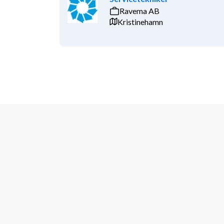
Ravema AB
Kristinehamn