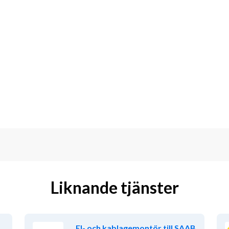
Liknande tjänster
El- och kablagemontör till SAAB