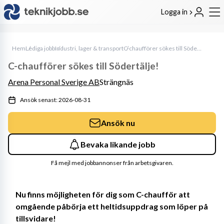
Logga in
Hem
Lediga jobb
Industri, lager & transport
C-chaufförer sökes till Södertälje!
C-chaufförer sökes till Södertälje!
Arena Personal Sverige AB
Strängnäs
Ansök senast: 2026-08-31
Ansök nu
Bevaka likande jobb
Få mejl med jobbannonser från arbetsgivaren.
Nu finns möjligheten för dig som C-chaufför att 
omgående påbörja ett heltidsuppdrag som löper på 
tillsvidare!