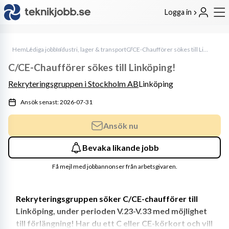
Logga in
Hem
Lediga jobb
Industri, lager & transport
C/CE-Chaufförer sökes till Linköping!
C/CE-Chaufförer sökes till Linköping!
Rekryteringsgruppen i Stockholm AB
Linköping
Ansök senast: 2026-07-31
Ansök nu
Bevaka likande jobb
Få mejl med jobbannonser från arbetsgivaren.
Rekryteringsgruppen söker C/CE-chaufförer till 
Linköping, under perioden V.23-V.33 med möjlighet 
till förlängning! Har du ett C eller CE-körkort och vill 