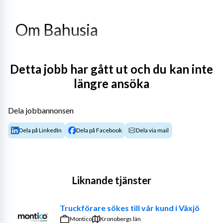
Om Bahusia
Bahusia är den externa personalavdelningen för små och 
Detta jobb har gått ut och du kan inte
medelstora företag. Vi skapar kostnadseffektiva 
lösningar genom ständiga förbättringar av våra interna 
längre ansöka
processer. 
Dela jobbannonsen
Läs mer om oss på 
https://bahusia.se
Dela på LinkedIn
Dela på Facebook
Dela via mail
För rekrytering till kund i Uddevalla söker vi nu 
Lageransvarig!
Liknande tjänster
Om tjänsten
Truckförare sökes till vår kund i Växjö
Tillsammans med medarbetare och lageransvariga 
Montico
Kronobergs län