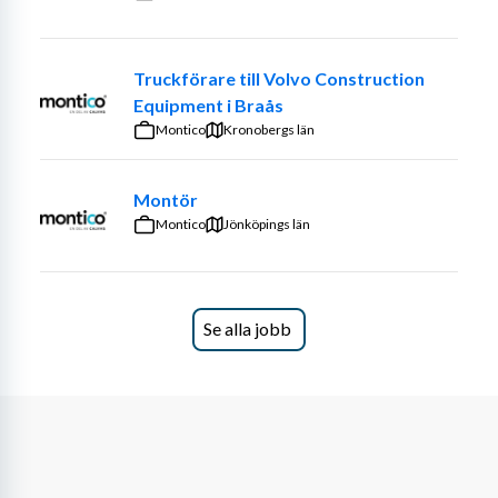
ansvarar du för att säkerställa ett effektivt och 
strukturerat arbetsflöde inom ditt ansvarsområde. 
Tjänsten är mycket operativ och kräver att du som söker 
Truckförare till Volvo Construction
inte är rädd för att själv hugga i och arbeta på ett 
Equipment i Braås
prestigelöst sätt.
Montico
Kronobergs län
Montör
Arbetet är förlagt till dagtid, tjänsten gäller en 
Montico
Jönköpings län
tillsvidareanställning efter 6 månaders provanställning 
hos ett expansivt företag.
Se alla jobb
Din erfarenhet
Vi söker någon som har några års erfarenhet av lager- 