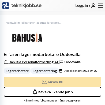
Logga in
Hem
Lediga jobb
Erfaren lagermedarbetare Uddevalla
Erfaren lagermedarbetare Uddevalla
Bahusia Personalförmedling AB
Uddevalla
Lagerarbetare
Lagerhantering
Ansök senast: 2025-04-27
Ansök nu
Bevaka likande jobb
Få mejl med jobbannonser från arbetsgivaren.