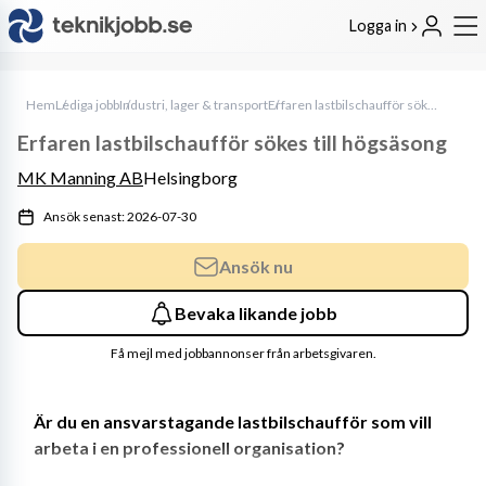
Logga in
Hem
Lediga jobb
Industri, lager & transport
Erfaren lastbilschaufför sökes till högsäsong
Erfaren lastbilschaufför sökes till högsäsong
MK Manning AB
Helsingborg
Ansök senast: 2026-07-30
Ansök nu
Bevaka likande jobb
Få mejl med jobbannonser från arbetsgivaren.
Är du en ansvarstagande lastbilschaufför som vill 
arbeta i en professionell organisation?