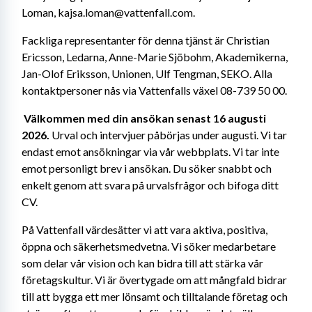
Loman, kajsa.loman@vattenfall.com. 
Fackliga representanter för denna tjänst är Christian 
Ericsson, Ledarna, Anne-Marie Sjöbohm, Akademikerna, 
Jan-Olof Eriksson, Unionen, Ulf Tengman, SEKO. Alla 
kontaktpersoner nås via Vattenfalls växel 08-739 50 00. 
Välkommen med din ansökan senast 16 augusti 
2026.
 Urval och intervjuer påbörjas under augusti. Vi tar 
endast emot ansökningar via vår webbplats. Vi tar inte 
emot personligt brev i ansökan. Du söker snabbt och 
enkelt genom att svara på urvalsfrågor och bifoga ditt 
CV.
På Vattenfall värdesätter vi att vara aktiva, positiva, 
öppna och säkerhetsmedvetna. Vi söker medarbetare 
som delar vår vision och kan bidra till att stärka vår 
företagskultur. Vi är övertygade om att mångfald bidrar 
till att bygga ett mer lönsamt och tilltalande företag och 