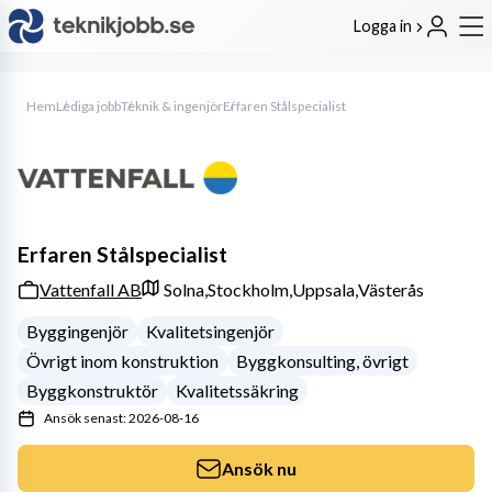
Logga in
Hem
Lediga jobb
Teknik & ingenjör
Erfaren Stålspecialist
Erfaren Stålspecialist
Vattenfall AB
Solna,
Stockholm,
Uppsala,
Västerås
Byggingenjör
Kvalitetsingenjör
Övrigt inom konstruktion
Byggkonsulting, övrigt
Byggkonstruktör
Kvalitetssäkring
Ansök senast: 2026-08-16
Ansök nu