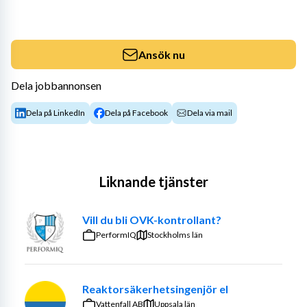
Ansök nu
Dela jobbannonsen
Dela på LinkedIn
Dela på Facebook
Dela via mail
Liknande tjänster
Vill du bli OVK-kontrollant?
PerformIQ
Stockholms län
Reaktorsäkerhetsingenjör el
Vattenfall AB
Uppsala län