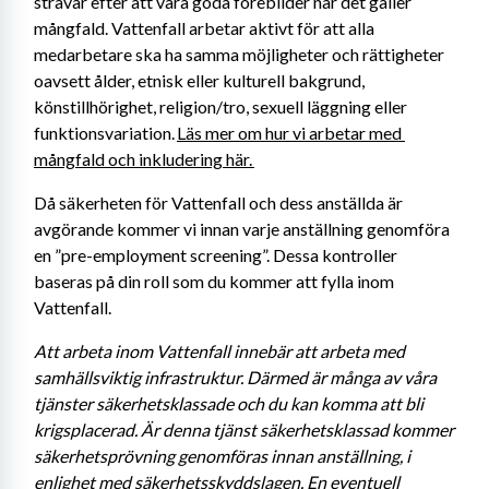
strävar efter att vara goda förebilder när det gäller 
mångfald. Vattenfall arbetar aktivt för att alla 
medarbetare ska ha samma möjligheter och rättigheter 
oavsett ålder, etnisk eller kulturell bakgrund, 
könstillhörighet, religion/tro, sexuell läggning eller 
funktionsvariation. 
Läs mer om hur vi arbetar med 
mångfald och inkludering här. 
Då säkerheten för Vattenfall och dess anställda är 
avgörande kommer vi innan varje anställning genomföra 
en ”pre-employment screening”. Dessa kontroller 
baseras på din roll som du kommer att fylla inom 
Vattenfall.
Att arbeta inom Vattenfall innebär att arbeta med 
samhällsviktig infrastruktur. Därmed är många av våra 
tjänster säkerhetsklassade och du kan komma att bli 
krigsplacerad. Är denna tjänst säkerhetsklassad kommer 
säkerhetsprövning genomföras innan anställning, i 
enlighet med säkerhetsskyddslagen. En eventuell 