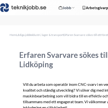
Jobb
Arbetsgivarp
Hem
Lediga jobb
Industri, lager & transport
Erfaren Svarvare sökes till ett föret
Erfaren Svarvare sökes till
Lidköping
Vill du arbeta som operatör inom CNC-svarv i en ve
kvalitet och ständig utveckling? Vi söker dig med in
maskinbearbetning som vill bidra till en effektiv och
tillsammans med ett engagerat team. Vi välkomnar a
inkludering en självklarhet!