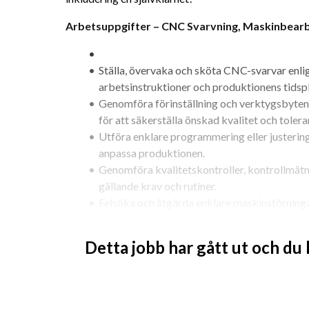
Arbetsuppgifter – CNC Svarvning, Maskinbearb
Ställa, övervaka och sköta CNC-svarvar enligt
arbetsinstruktioner och produktionens tidsp
Genomföra förinställning och verktygsbyten
för att säkerställa önskad kvalitet och tolera
Utföra enklare programmering eller justerin
anpassa produktionen.
Genomföra kvalitetskontroller, kontrollmätn
gällande krav och rutiner.
Felsöka och åtgärda enklare maskinstörning
komplexa underhållsbehov.
Bidra till förbättringsarbete inom säkerhet, 
Detta jobb har gått ut och du
kvalitet.
Rengöra, underhålla och ansvara för maskiner,
bibehålla en ordnad arbetsmiljö.
Arbeta i team med produktionsplanering och 