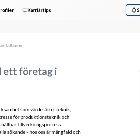
rofiler
Karriärtips
S
ag i Lidköping
 ett företag i
rksamhet som värdesätter teknik, 
tresse för produktionsteknik och 
 hållbar tillverkningsprocess 
lla sökande – hos oss är mångfald och 