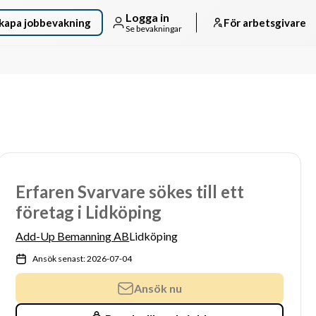
Logga in
kapa jobbevakning
För arbetsgivare
Se bevakningar
Erfaren Svarvare sökes till ett
företag i Lidköping
Add-Up Bemanning AB
Lidköping
Ansök senast: 2026-07-04
Ansök nu