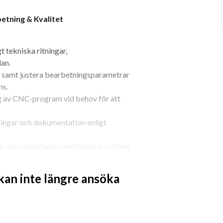
etning & Kvalitet
 tekniska ritningar, 
lan.
 samt justera bearbetningsparametrar 
ns.
g av CNC-program vid behov för att 
ingar och dokumentation enligt 
ar och samarbeta med tekniker vid mer 
arbetsmiljö, produktionsflöde och 
 kan inte längre ansöka
 verktyg och arbetsstation för att 
utveckling av effektiva 