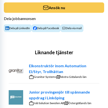
Ansök nu
Dela jobbannonsen
Dela på LinkedIn
Dela på Facebook
Dela via mail
Liknande tjänster
Elkonstruktör inom Automation
El/Styr, Trollhättan
Granitor Systems
Västra Götalands län
Junior provingenjör till spännande
uppdrag i Linköping
Job Solution Sweden AB
Östergötlands län