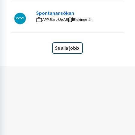
Spontanansökan
APP Start-Up AB
Blekinge län
Se alla jobb