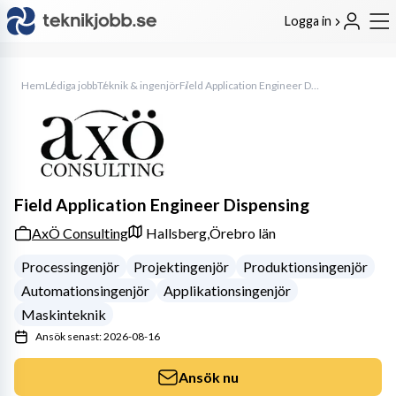
Logga in
Hem
Lediga jobb
Teknik & ingenjör
Field Application Engineer Dispensing
Field Application Engineer Dispensing
AxÖ Consulting
Hallsberg,
Örebro län
Processingenjör
Projektingenjör
Produktionsingenjör
Automationsingenjör
Applikationsingenjör
Maskinteknik
Ansök senast: 2026-08-16
Ansök nu