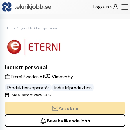
Logga in
Hem
Lediga jobb
Industripersonal
Industripersonal
Eterni Sweden AB
Vimmerby
Produktionsoperatör
Industriproduktion
Ansök senast: 2025-05-23
Ansök nu
Bevaka likande jobb