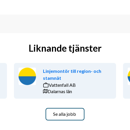
Liknande tjänster
Linjemontör till region- och
stamnät
Vattenfall AB
Dalarnas län
Se alla jobb