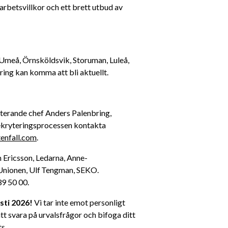
 arbetsvillkor och ett brett utbud av 
Umeå, Örnsköldsvik, Storuman, Luleå, 
ng kan komma att bli aktuellt. 
 rekryterande chef Anders Palenbring, 
rekryteringsprocessen kontakta 
enfall.com
. 
n Ericsson, Ledarna, Anne-
nionen, Ulf Tengman, SEKO. 
9 50 00. 
sti 2026!
 Vi tar inte emot personligt 
t svara på urvalsfrågor och bifoga ditt 
s. 