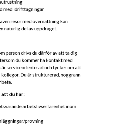
sutrustning
 med idrifttagningar
 även resor med övernattning kan 
 naturlig del av uppdraget.
m person drivs du därför av att ta dig 
Eftersom du kommer ha kontakt med 
 är serviceorienterad och tycker om att 
kollegor. Du är strukturerad, noggrann 
rbete. 
att du har: 
otsvarande arbetslivserfarenhet inom 
nläggningar/provning 