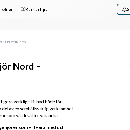
rofiler
Karriärtips
S
ll Eldistribution
jör Nord –
tt göra verklig skillnad både för 
 del av en samhällsviktig verksamhet 
gor som värdesätter varandra. 
genjörer som vill vara med och 