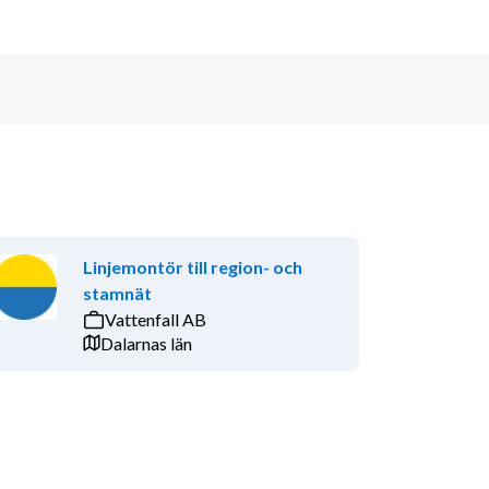
Linjemontör till region- och
stamnät
Vattenfall AB
Dalarnas län