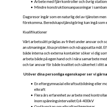
Arbete med fjärrkontroller och övrig station
Mindre konstruktionsanpassningar i samband
Dagsresor ingår som en naturlig del av tjänsten men
förekomma. Beredskapstjänstgöring kan ingå som en
Kvalifikationer
Vårt arbetssätt präglas av frihet under ansvar och so
an utmaningar, lösa problem och nå uppsatta mål. 
både interna och externa kontakter söker vi dig som
arbeta både på egen hand och i nära samarbete med 
och tar ansvar för både kvalitet och säkerhet i ditt a
Utöver dina personliga egenskaper ser vi gärna 
En eftergymnasial elkraftsutbildning eller m
elkraft
Flera års erfarenhet av arbete med kontrolla
inom spänningsintervallet 0,4-400kV
God kunskap om elkraftanläggningar