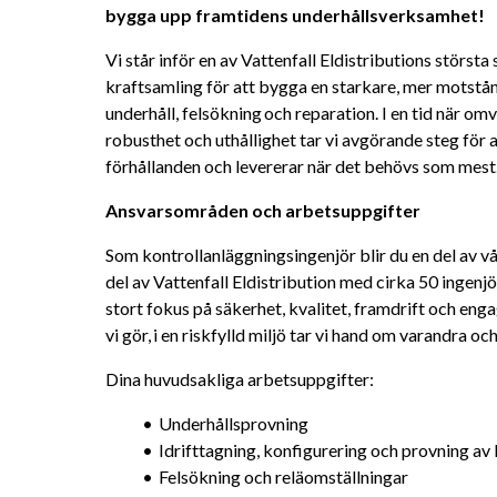
bygga upp framtidens underhållsverksamhet! 
Vi står inför en av Vattenfall Eldistributions största 
kraftsamling för att bygga en starkare, mer motstå
underhåll, felsökning och reparation. I en tid när omvä
robusthet och uthållighet tar vi avgörande steg för a
förhållanden och levererar när det behövs som mest
Ansvarsområden och arbetsuppgifter 
Som kontrollanläggningsingenjör blir du en del av v
del av Vattenfall Eldistribution med cirka 50 ingenjör
stort fokus på säkerhet, kvalitet, framdrift och enga
vi gör, i en riskfylld miljö tar vi hand om varandra o
Dina huvudsakliga arbetsuppgifter:
Underhållsprovning
Idrifttagning, konfigurering och provning av
Felsökning och reläomställningar