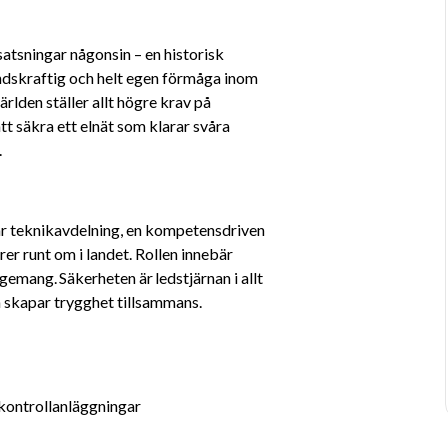
satsningar någonsin – en historisk 
ndskraftig och helt egen förmåga inom 
rlden ställer allt högre krav på 
tt säkra ett elnät som klarar svåra 
.
år teknikavdelning, en kompetensdriven 
er runt om i landet. Rollen innebär 
gemang. Säkerheten är ledstjärnan i allt 
ch skapar trygghet tillsammans. 
 kontrollanläggningar