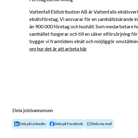
Vattenfall Eldistribution AB är Vattenfalls elnätsver
elnätsföretag. Vi ansvarar för en samhällsbärande inf
än 900 000 företag och hushåll. Som medarbetare hos 
samhället fungerar och till en säker elförsörjning 
bygger vi framtidens elnät och möjliggör omställninge
om hur det är att arbeta här
Dela jobbannonsen
Dela på LinkedIn
Dela på Facebook
Dela via mail