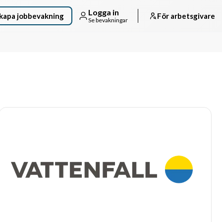
Logga in
kapa jobbevakning
För arbetsgivare
Se bevakningar