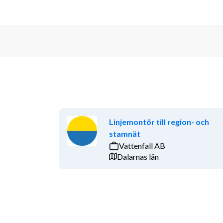
Linjemontör till region- och
stamnät
Vattenfall AB
Dalarnas län