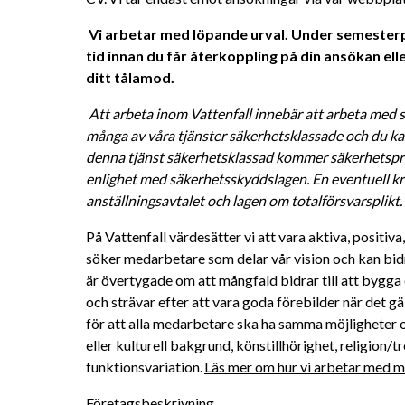
Vi arbetar med löpande urval. Under semesterpe
tid innan du får återkoppling på din ansökan eller
ditt tålamod. 
Att arbeta inom Vattenfall innebär att arbeta med s
många av våra tjänster säkerhetsklassade och du kan
denna tjänst säkerhetsklassad kommer säkerhetsprö
enlighet med säkerhetsskyddslagen. En eventuell kri
anställningsavtalet och lagen om totalförsvarsplikt. 
På Vattenfall värdesätter vi att vara aktiva, positiv
söker medarbetare som delar vår vision och kan bidra 
är övertygade om att mångfald bidrar till att bygga 
och strävar efter att vara goda förebilder när det gä
för att alla medarbetare ska ha samma möjligheter oc
eller kulturell bakgrund, könstillhörighet, religion/tro
funktionsvariation. 
Läs mer om hur vi arbetar med må
Företagsbeskrivning