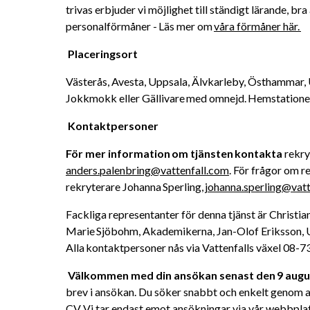
trivas erbjuder vi möjlighet till ständigt lärande, bra
personalförmåner - Läs mer om 
våra förmåner här. 
Placeringsort 
Västerås, Avesta, Uppsala, Älvkarleby, Östhammar, 
Jokkmokk eller Gällivare med omnejd. Hemstationeri
Kontaktpersoner 
För mer information om tjänsten kontakta
anders.palenbring@vattenfall.com
. För frågor om 
rekryterare Johanna Sperling, 
johanna.sperling@vatt
Fackliga representanter för denna tjänst är Christia
Marie Sjöbohm, Akademikerna, Jan-Olof Eriksson, U
Alla kontaktpersoner nås via Vattenfalls växel 08-73
Välkommen med din ansökan senast den 9 augu
brev i ansökan. Du söker snabbt och enkelt genom at
CV. Vi tar endast emot ansökningar via vår webbplat