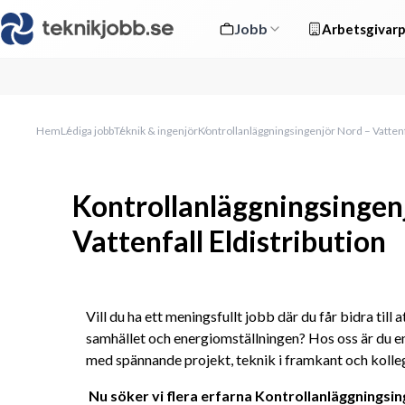
Jobb
Arbetsgivarp
Hem
Lediga jobb
Teknik & ingenjör
Kontrollanläggningsingenjör Nord – Vattenfa
Kontrollanläggningsingen
Vattenfall Eldistribution
Vill du ha ett meningsfullt jobb där du får bidra till a
samhället och energiomställningen? Hos oss är du en
med spännande projekt, teknik i framkant och kolle
Nu söker vi flera erfarna Kontrollanläggningsin