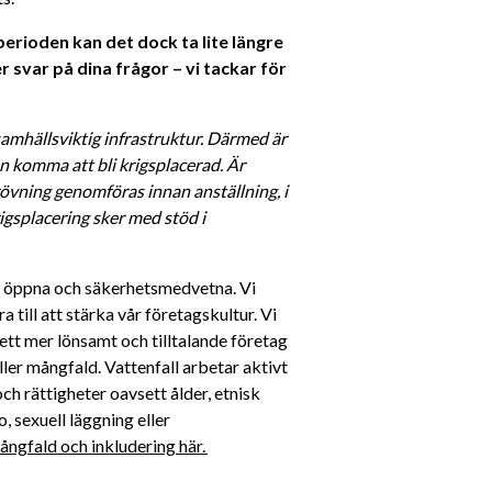
rioden kan det dock ta lite längre 
 svar på dina frågor – vi tackar för 
amhällsviktig infrastruktur. Därmed är 
 komma att bli krigsplacerad. Är 
vning genomföras innan anställning, i 
gsplacering sker med stöd i 
a, öppna och säkerhetsmedvetna. Vi 
till att stärka vår företagskultur. Vi 
ett mer lönsamt och tilltalande företag 
ller mångfald. Vattenfall arbetar aktivt 
h rättigheter oavsett ålder, etnisk 
, sexuell läggning eller 
ngfald och inkludering här. 