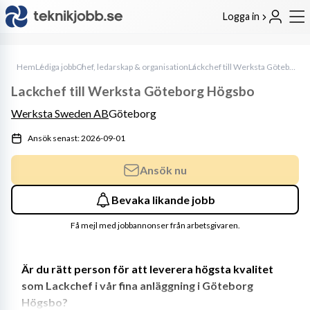
Logga in
Hem
Lediga jobb
Chef, ledarskap & organisation
Lackchef till Werksta Göteborg Högsbo
Lackchef till Werksta Göteborg Högsbo
Werksta Sweden AB
Göteborg
Ansök senast: 2026-09-01
Ansök nu
Bevaka likande jobb
Få mejl med jobbannonser från arbetsgivaren.
Är du rätt person för att leverera högsta kvalitet 
som Lackchef i vår fina anläggning i Göteborg 
Högsbo?