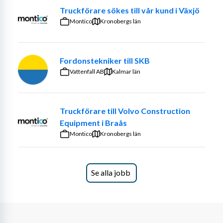
Truckförare sökes till vår kund i Växjö
momenten i arbetsflödet.
Montico
Kronobergs län
Vi söker dig som trivs i en strukturerad miljö, gillar att ta 
ansvar och bidrar med en positiv attityd i teamet.
Fordonstekniker till SKB
Vattenfall AB
Kalmar län
Personprofil
Truckförare till Volvo Construction
Equipment i Braås
Vi söker dig med tidigare erfarenhet från lagerarbete, 
Montico
gärna med fokus på plock och pack.
Kronobergs län
För att lyckas i rollen ser vi att du har god dator- och 
systemvana, något du har med dig från tidigare arbete i 
Se alla jobb
lager- eller logistikmiljöer. Truckkort är ett krav, och du 
ska inneha behörigheterna A1–A4 samt B1–B4.
Som person är du noggrann, ansvarstagande och har en 
stark vilja att leverera med hög kvalitet. Eftersom vår 