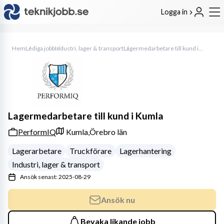
Logga in
Hem
Lediga jobb
Industri, lager & transport
Lagermedarbetare till kund i Kumla
Lagermedarbetare till kund i Kumla
PerformIQ
Kumla,
Örebro län
Lagerarbetare
Truckförare
Lagerhantering
Industri, lager & transport
Ansök senast: 2025-08-29
Ansök nu
Bevaka likande jobb