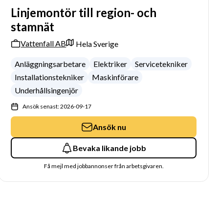
Linjemontör till region- och
stamnät
Vattenfall AB
Hela Sverige
Anläggningsarbetare
Elektriker
Servicetekniker
Installationstekniker
Maskinförare
Underhållsingenjör
Ansök senast: 2026-09-17
Ansök nu
Bevaka likande jobb
Få mejl med jobbannonser från arbetsgivaren.