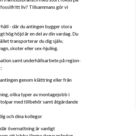
ossilfritt liv? Tillsammans gör vi 
åll - där du antingen bygger stora 
igt hög höjd är en del av din vardag. Du 
let transporterar du dig själv, 
gn, skoter eller sex-hjuling.
tion samt underhållsarbete på region- 
;
ntingen genom klättring eller från 
g, olika typer av montagejobb i 
 stolpar med tillbehör samt åtgärdande 
dig och dina kollegor
där övernattning är vanligt 
enom att jobba längre dagar måndag-