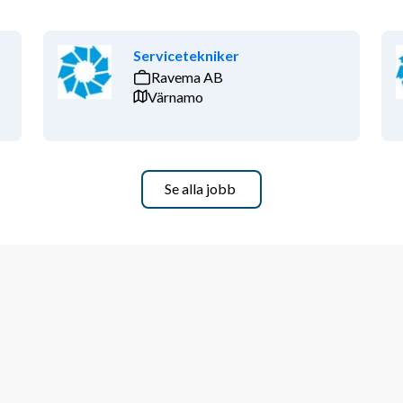
Servicetekniker
Ravema AB
Värnamo
Se alla jobb