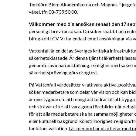
Torbjörn Blom Akademikerna och Magnus Tjergefors L
växel, tfn 08-739 50 00.
Välkommen med din ansökan senast den 17 sep
personligt brev i ansökan. Du söker snabbt och enke
bifoga ditt CV.
Vi tar endast emot ansökningar via 
Vattenfall är en del av Sveriges kritiska infrastruktu
säkerhetsklassade. Är denna tjänst säkerhetsklass
genomföras innan anställning, i enlighet med säkerh
säkerhetsprövning görs drogtest.
På Vattenfall värdesätter vi att vara aktiva, positiv
söker medarbetare som delar vår vision och kan bidra 
är övertygade om att mångfald bidrar till att bygga 
och strävar efter att vara goda förebilder när det gä
för att alla medarbetare ska ha samma möjligheter oc
eller kulturell bakgrund, könstillhörighet, religion/tro
funktionsvariation. 
Läs mer om hur vi arbetar med må