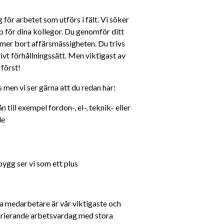
för arbetet som utförs i fält. Vi söker 
pp för dina kollegor. Du genomför ditt 
mer bort affärsmässigheten. Du trivs 
ivt förhållningssätt. Men viktigast av 
 först!
men vi ser gärna att du redan har:
till exempel fordon-, el-, teknik- eller 
de
bygg ser vi som ett plus
ra medarbetare är vår viktigaste och 
varierande arbetsvardag med stora 