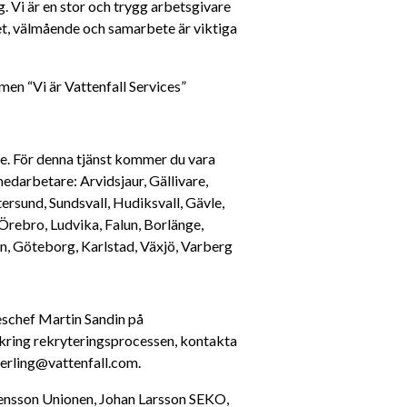
. Vi är en stor och trygg arbetsgivare 
, välmående och samarbete är viktiga 
lmen “Vi är Vattenfall Services”
e. För denna tjänst kommer du vara 
darbetare: Arvidsjaur, Gällivare, 
rsund, Sundsvall, Hudiksvall, Gävle, 
rebro, Ludvika, Falun, Borlänge, 
n, Göteborg, Karlstad, Växjö, Varberg
schef Martin Sandin på 
kring rekryteringsprocessen, kontakta 
perling@vattenfall.com.
vensson Unionen, Johan Larsson SEKO, 