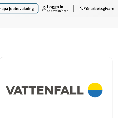
Logga in
kapa jobbevakning
För arbetsgivare
Se bevakningar