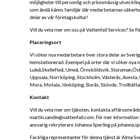
möjligheter till personlig och yrkesmässig utveckling
som ändå känns familjär där medarbetarnas säkerhet
delar av vår företagskultur!
Vill du veta mer om oss på Vattenfall Services? Se fi
Placeringsort
Vi söker nya medarbetare över stora delar av Sverig
hemstationerad. Exempel på orter där vi söker nya me
Luleå,Skellefteå, Umeå, Örnsköldsvik, Storuman,Öste
Uppsala, Norrköping, Stockholm, Västerås, Avesta, Ö
Mora, Motala, Jönköping, Borås, Skövde, Trollhätta
Kontakt
Vill du veta mer om tjänsten, kontakta affärsområde
martin.sandin@vattenfall.com. För mer information 
ansvarig rekryterare Johanna Sperling på johanna.s
Fackliga representanter för denna tjänst är Alma S