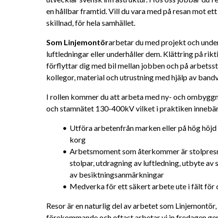
en hållbar framtid. Vill du vara med på resan mot ett f
skillnad, för hela samhället.
Som Linjemontör
arbetar du med projekt och underh
luftledningar eller underhåller dem. Klättring på rikt
förflyttar dig med bil mellan jobben och på arbetsstäl
kollegor, material och utrustning med hjälp av bandva
I rollen kommer du att arbeta med ny- och ombyggna
och stamnätet 130-400kV vilket i praktiken innebär
Utföra arbetenfrån marken eller på hög höjd a
korg
Arbetsmoment som återkommer är stolpresnin
stolpar, utdragning av luftledning, utbyte av
av besiktningsanmärkningar
Medverka för ett säkert arbete ute i fält för 
Resor är en naturlig del av arbetet som Linjemontör, 
förekommande och oftast arbetar vi in fredagen g