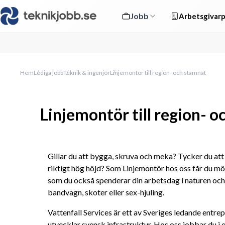
Jobb
Arbetsgivarp
Hem
Lediga jobb
Teknik & ingenjör
Linjemontör till region- och stamnät
Linjemontör till region- 
Gillar du att bygga, skruva och meka? Tycker du att 
riktigt hög höjd? Som Linjemontör hos oss får du möjl
som du också spenderar din arbetsdag i naturen och
bandvagn, skoter eller sex-hjuling.
Vattenfall Services är ett av Sveriges ledande entr
utvecklar svensk infrastruktur. Hos oss jobbar du i