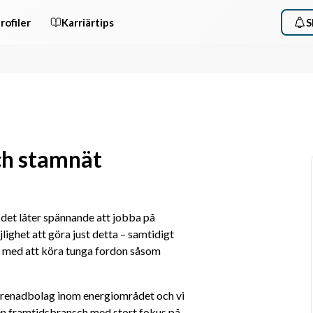
rofiler
Karriärtips
S
och stamnät
det låter spännande att jobba på 
ighet att göra just detta – samtidigt 
 med att köra tunga fordon såsom 
eprenadbolag inom energiområdet och vi 
 en framtidsbransch med stort fokus på 