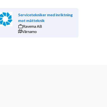
Servicetekniker med inriktning
mot mätteknik
Ravema AB
Värnamo