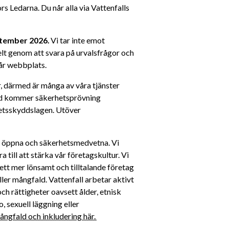
edarna. Du når alla via Vattenfalls 
tember 2026.
 Vi tar inte emot 
lt genom att svara på urvalsfrågor och 
vår webbplats.
r, därmed är många av våra tjänster 
ad kommer säkerhetsprövning 
etsskyddslagen. Utöver 
a, öppna och säkerhetsmedvetna. Vi 
till att stärka vår företagskultur. Vi 
ett mer lönsamt och tilltalande företag 
ller mångfald. Vattenfall arbetar aktivt 
h rättigheter oavsett ålder, etnisk 
, sexuell läggning eller 
ngfald och inkludering här. 