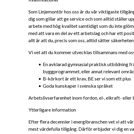
Som Linjemontör hos oss är du vår viktigaste tillgång 
dig som gillar att ge service och som alltid ställer u
arbete med hög kvalitet samtidigt som du inte glöm
med att vara en del av ett arbetslag och har ett posit
allt är att du, precis som oss, alltid sätter säkerheten
Vi vet att du kommer utvecklas tillsammans med oss 
En avklarad gymnasial praktisk utbildning från 
byggprogrammet, eller annat relevant områ
B-körkort är ett krav, BE ser vi som ett plus
Goda kunskaper i svenska språket
Arbetslivserfarenhet inom fordon, el-, elkraft- eller 
Ytterligare information
Efter flera decennier i energibranschen vet vi att vå
mest värdefulla tillgång. Därför erbjuder vi dig en 