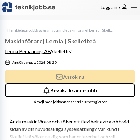
Logga in
Hem
Lediga jobb
Bygg & anläggning
Maskinförare| Lernia | Skellefteå
Maskinförare| Lernia | Skellefteå
Lernia Bemanning AB
Skellefteå
Ansök senast: 2026-08-29
Ansök nu
Bevaka likande jobb
Få mejl med jobbannonser från arbetsgivaren.
Är du maskinförare och söker ett flexibelt extrajobb vid 
sidan av din huvudsakliga sysselsättning? Vår kund i 
Skellefteå söker nu dig som har erfarenhet och vill 