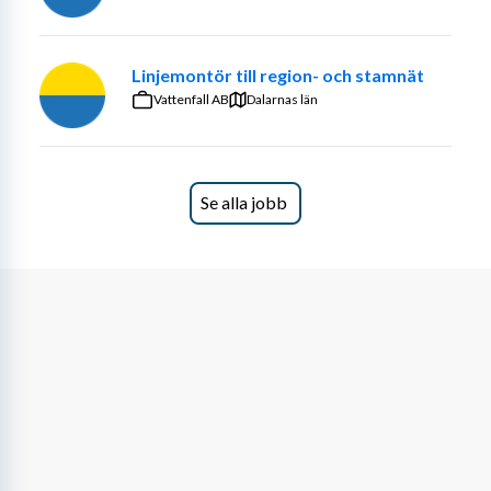
Om dig
Linjemontör till region- och stamnät
Detta uppdrag passar dig som inte söker en 
Vattenfall AB
Dalarnas län
heltidsanställning, utan vill kombinera arbetet med 
studier, annan anställning, eget företagande eller 
pension.
Se alla jobb
Formell kompetens
Vi söker dig som har giltig utbildning för hjullastare och 
minst två års erfarenhet i rollen. Du har god kännedom 
om säkerhetsföreskrifter och arbetsmiljöregler samt 
innehar B-körkort. Du behöver kunna läsa och förstå 
tekniska instruktioner och ha tillräckliga kunskaper i 
svenska för att kunna kommunicera med kollegor och 
arbetsledning. Det är viktigt att du har en annan 
huvudsaklig sysselsättning vid sidan av detta uppdrag, 
annars kan du inte bli aktuell för tjänsten.