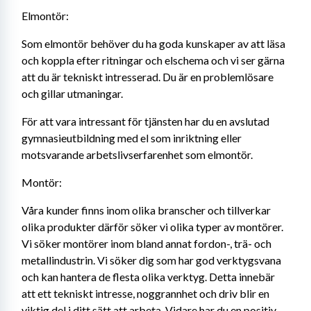
Elmontör:
Som elmontör behöver du ha goda kunskaper av att läsa 
och koppla efter ritningar och elschema och vi ser gärna 
att du är tekniskt intresserad. Du är en problemlösare 
och gillar utmaningar. 
För att vara intressant för tjänsten har du en avslutad 
gymnasieutbildning med el som inriktning eller 
motsvarande arbetslivserfarenhet som elmontör.
Montör:
Våra kunder finns inom olika branscher och tillverkar 
olika produkter därför söker vi olika typer av montörer. 
Vi söker montörer inom bland annat fordon-, trä- och 
metallindustrin. Vi söker dig som har god verktygsvana 
och kan hantera de flesta olika verktyg. Detta innebär 
att ett tekniskt intresse, noggrannhet och driv blir en 
viktig del i ditt sätt att arbeta. Vidare har du en positiv 