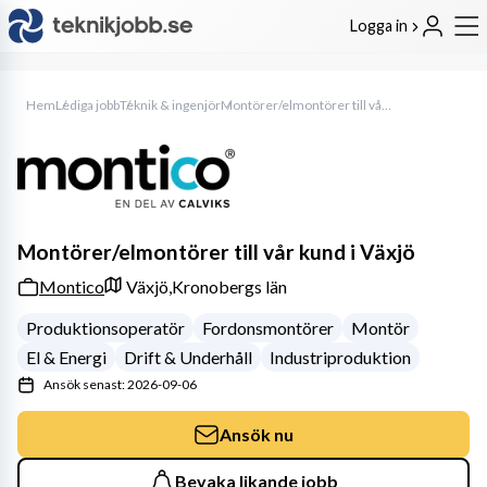
Logga in
Hem
Lediga jobb
Teknik & ingenjör
Montörer/elmontörer till vår kund i Växjö
Montörer/elmontörer till vår kund i Växjö
Montico
Växjö,
Kronobergs län
Produktionsoperatör
Fordonsmontörer
Montör
El & Energi
Drift & Underhåll
Industriproduktion
Ansök senast: 2026-09-06
Ansök nu
Bevaka likande jobb