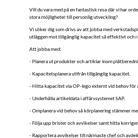
Vill du vara med på en fantastisk resa där vi har orde
stora möjligheter till personlig utveckling?
Vi söker dig som drivs av att jobba med verkstadspl
utläggen mot tillgänglig kapacitet så effektivt och r
Att jobba med:
- Planera ut produkter och artiklar inom plåtberedn
- Kapacitetsplanera utifrån tillgänglig kapacitet.
- Hitta kapacitet via OP-lego externt vid behov för at
- Underhålla artikeldata i affärssystemet SAP.
- Omplanera vid behov så körplanering stämmer med
- Följa upp brister och avvikelser samt hitta korrige
- Rapportera avvikelser till närmaste chef och avde