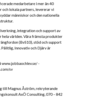
ificerade medarbetare i mer än 40 
och lokala partners, levererar vi 
kyddar människor och den nationella 
struktur.
verkning, integration och support av 
r hela världen. Våra främsta produkter 
rängfordon (BvS10), stöd och support 
ålitlig, Innovativ och Djärv är 
 www.jobbaochlev.se/ - 
n.com/sv
g till Magnus Åström, rekryterande 
ingskonsult AxÖ Consulting, 070 – 842 