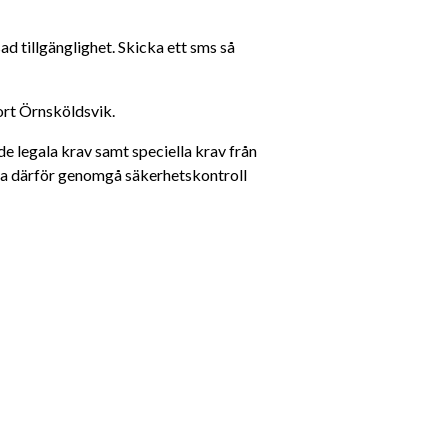
d tillgänglighet. Skicka ett sms så 
ort Örnsköldsvik.
e legala krav samt speciella krav från 
ka därför genomgå säkerhetskontroll 