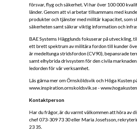
försvar, flyg och säkerhet. Vi har över 100 000 kval
länder. Genom att vi arbetar tillsammans med kunder 
produkter och tjänster med militär kapacitet, som s
säkerheten samt säkrar viktig information och infra
BAE Systems Hägglunds fokuserar på utveckling, till
ett brett spektrum av militära fordon till kunder öve
är medeltunga stridsfordon (CV90), bepansrade ter
samt elhybrida drivsystem för den civila marknaden. P
ledorden för vår verksamhet.
Läs gärna mer om Örnsköldsvik och Höga Kusten på
www.inspiration.ornskoldsvik.se - www.hogakuste
Kontaktperson
Har du frågor, är du varmt välkommen att höra av di
chef 073-309 73 30 eller Maria Josefsson, rekryter
23 35.