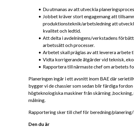
Du utmanas av att utveckla planeringsproce
Jobbet kräver stort engagemang att tillsam
produktionsteknik/arbetsledning att utveckla
kvalitet och ledtid.
Att delta i avdelningens/verkstadens förbättr
arbetssätt och processer.
Arbetet skall präglas av att leverera arbete til
Vidta korrigerande åtgärder vid teknisk, eko
Rapportera till närmaste chef om arbetets fo
Planeringen ingår i ett avsnitt inom BAE där serietil
bygger vi de chassier som sedan blir färdiga fordon 
högteknologiska maskiner från skärning ,bockning, 
målning.
Rapportering sker till chef för beredning/planering/
Den du är