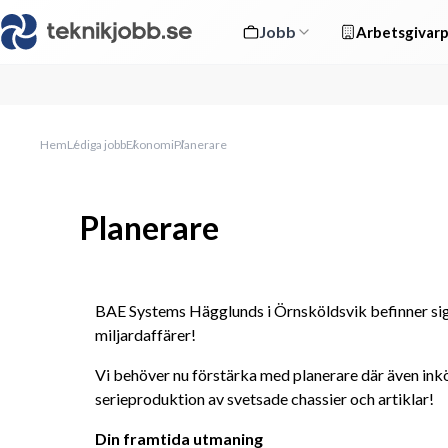
Jobb
Arbetsgivarp
Hem
Lediga jobb
Ekonomi
Planerare
Planerare
BAE Systems Hägglunds i Örnsköldsvik befinner sig 
miljardaffärer!
Vi behöver nu förstärka med planerare där även inkö
serieproduktion av svetsade chassier och artiklar!
Din framtida utmaning