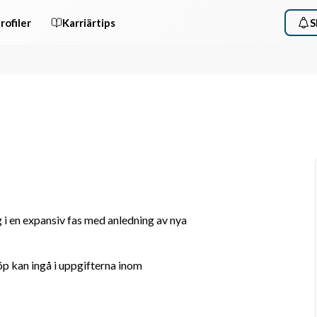
rofiler
Karriärtips
S
i en expansiv fas med anledning av nya 
p kan ingå i uppgifterna inom 