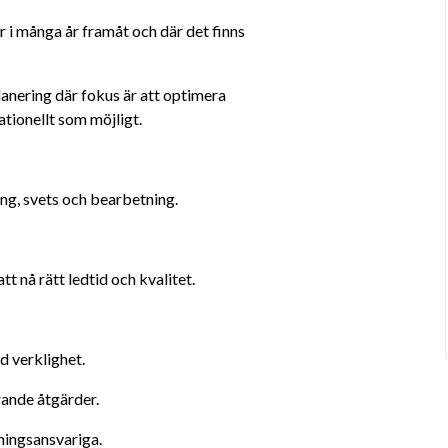
r i många år framåt och där det finns 
anering där fokus är att optimera 
ationellt som möjligt.
ing, svets och bearbetning.
t nå rätt ledtid och kvalitet.
 verklighet.
rande åtgärder.
lningsansvariga.