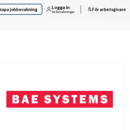
Logga in
kapa jobbevakning
För arbetsgivare
Se bevakningar