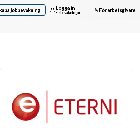
Logga in
kapa jobbevakning
För arbetsgivare
Se bevakningar