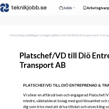
Jobb
Arbetsgivarp
Hem
Lediga jobb
Bygg & anläggning
Platschef/VD till Diö Entreprenad & Transp
Platschef/VD till Diö Ent
Transport AB
PLATSCHEF/VD TILL DIÖ ENTREPRENAD & T
Vi söker en affärsdriven och engagerad Platschef/VD
mindre, väletablerat bolag med god lönsamhet och st
dig som trivs med att driva tillväxt och utveckling oc