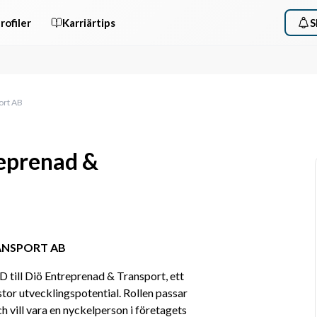
rofiler
Karriärtips
S
ort AB
reprenad &
RANSPORT AB
 till Diö Entreprenad & Transport, ett 
or utvecklingspotential. Rollen passar 
h vill vara en nyckelperson i företagets 