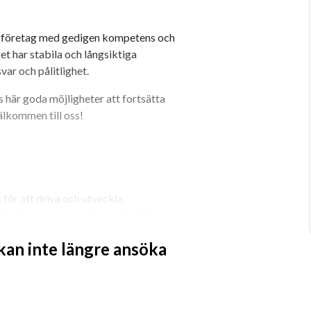
t företag med gedigen kompetens och 
t har stabila och långsiktiga 
var och pålitlighet.
här goda möjligheter att fortsätta 
älkommen till oss!
ör att driva och utveckla 
er företaget med fokus på affärer, 
u utvecklar medarbetare, struktur och 
 kan inte längre ansöka
n med ett modernt och sunt tänkande 
ör att nå gemensamma resultat? Då kan 