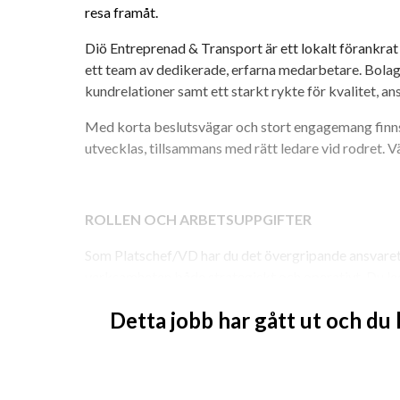
resa framåt.
Diö Entreprenad & Transport är ett lokalt förankra
ett team av dedikerade, erfarna medarbetare. Bolage
kundrelationer samt ett starkt rykte för kvalitet, ans
Med korta beslutsvägar och stort engagemang finns 
utvecklas, tillsammans med rätt ledare vid rodret. V
ROLLEN OCH ARBETSUPPGIFTER
Som Platschef/VD har du det övergripande ansvaret f
verksamheten både strategiskt och operativt. Du led
kundrelationer och lönsam tillväxt, samtidigt som d
Detta jobb har gått ut och du
arbetssätt för framtiden.
Vill du vara med på resan, att leda oss in i framtide
som involverar våra kunder, partners och personal f
detta vara rätt roll för dig.