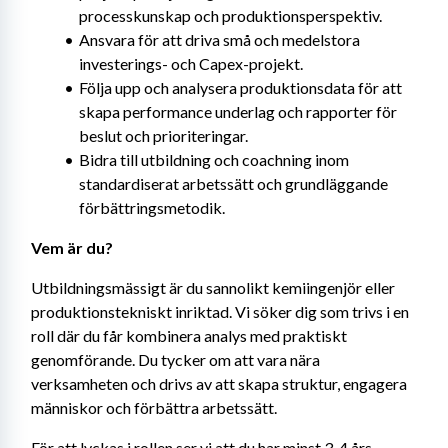
processkunskap och produktionsperspektiv.
Ansvara för att driva små och medelstora 
investerings- och Capex-projekt.
Följa upp och analysera produktionsdata för att 
skapa performance underlag och rapporter för 
beslut och prioriteringar.
Bidra till utbildning och coachning inom 
standardiserat arbetssätt och grundläggande 
förbättringsmetodik.
Vem är du?
Utbildningsmässigt är du sannolikt kemiingenjör eller 
produktionstekniskt inriktad. Vi söker dig som trivs i en 
roll där du får kombinera analys med praktiskt 
genomförande. Du tycker om att vara nära 
verksamheten och drivs av att skapa struktur, engagera 
människor och förbättra arbetssätt.
För att lyckas i rollen ser vi att du har minst 3-4 års 