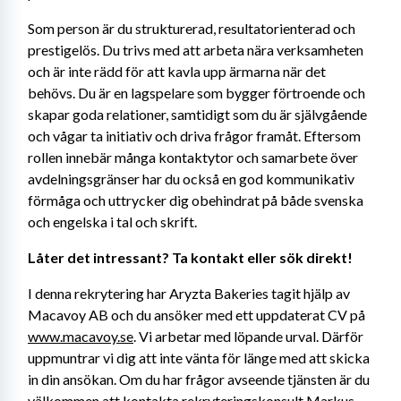
Som person är du strukturerad, resultatorienterad och 
prestigelös. Du trivs med att arbeta nära verksamheten 
och är inte rädd för att kavla upp ärmarna när det 
behövs. Du är en lagspelare som bygger förtroende och 
skapar goda relationer, samtidigt som du är självgående 
och vågar ta initiativ och driva frågor framåt. Eftersom 
rollen innebär många kontaktytor och samarbete över 
avdelningsgränser har du också en god kommunikativ 
förmåga och uttrycker dig obehindrat på både svenska 
och engelska i tal och skrift.
Låter det intressant? Ta kontakt eller sök direkt!
I denna rekrytering har Aryzta Bakeries tagit hjälp av 
Macavoy AB och du ansöker med ett uppdaterat CV på 
www.macavoy.se
. Vi arbetar med löpande urval. Därför 
uppmuntrar vi dig att inte vänta för länge med att skicka 
in din ansökan. Om du har frågor avseende tjänsten är du 
välkommen att kontakta rekryteringskonsult Markus 