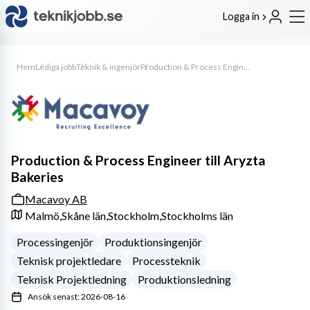
Logga in
Hem
Lediga jobb
Teknik & ingenjör
Production & Process Engineer till Aryzta Bakeries
Production & Process Engineer till Aryzta
Bakeries
Macavoy AB
Malmö,
Skåne län,
Stockholm,
Stockholms län
Processingenjör
Produktionsingenjör
Teknisk projektledare
Processteknik
Teknisk Projektledning
Produktionsledning
Ansök senast: 2026-08-16