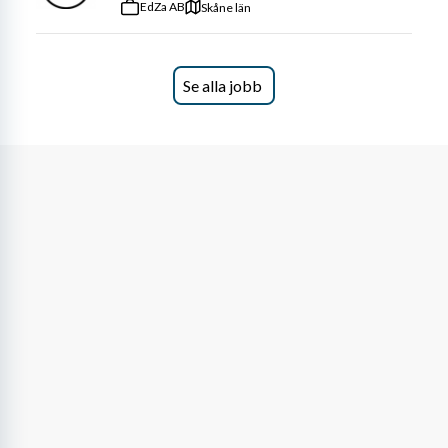
EdZa AB
Skåne län
Se alla jobb